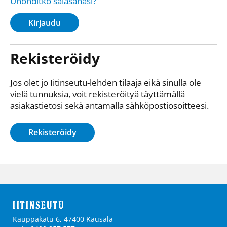
Unohditko salasanasi?
Kirjaudu
Rekisteröidy
Jos olet jo Iitinseutu-lehden tilaaja eikä sinulla ole
vielä tunnuksia, voit rekisteröityä täyttämällä
asiakastietosi sekä antamalla sähkö­posti­osoitteesi.
Rekisteröidy
Kauppakatu 6, 47400 Kausala