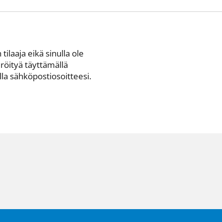
 tilaaja eikä sinulla ole
eröityä täyttämällä
a sähkö­posti­osoitteesi.