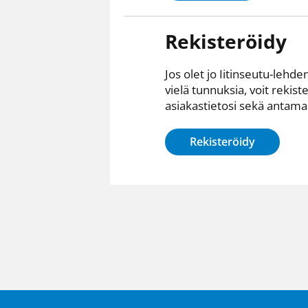
Rekisteröidy
Jos olet jo Iitinseutu-lehden
vielä tunnuksia, voit rekist
asiakastietosi sekä antamall
Rekisteröidy