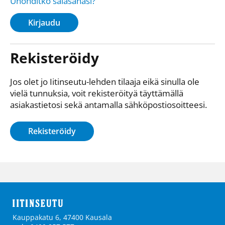
Unohditko salasanasi?
Kirjaudu
Rekisteröidy
Jos olet jo Iitinseutu-lehden tilaaja eikä sinulla ole
vielä tunnuksia, voit rekisteröityä täyttämällä
asiakastietosi sekä antamalla sähkö­posti­osoitteesi.
Rekisteröidy
Kauppakatu 6, 47400 Kausala