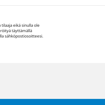
 tilaaja eikä sinulla ole
eröityä täyttämällä
a sähkö­posti­osoitteesi.