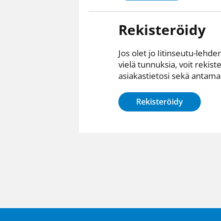
Rekisteröidy
Jos olet jo Iitinseutu-lehden
vielä tunnuksia, voit rekist
asiakastietosi sekä antamall
Rekisteröidy