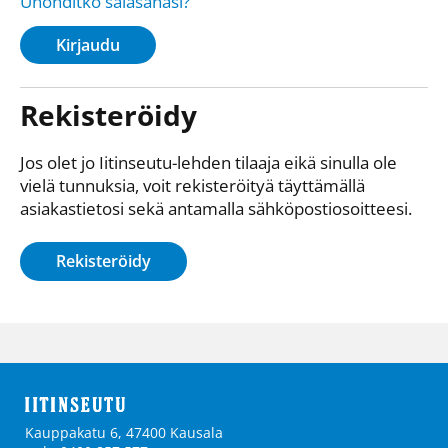
Unohditko salasanasi?
Kirjaudu
Rekisteröidy
Jos olet jo Iitinseutu-lehden tilaaja eikä sinulla ole
vielä tunnuksia, voit rekisteröityä täyttämällä
asiakastietosi sekä antamalla sähkö­posti­osoitteesi.
Rekisteröidy
Kauppakatu 6, 47400 Kausala