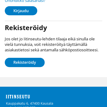
Unohditko salasanasi?
Kirjaudu
Rekisteröidy
Jos olet jo Iitinseutu-lehden tilaaja eikä sinulla ole
vielä tunnuksia, voit rekisteröityä täyttämällä
asiakastietosi sekä antamalla sähkö­posti­osoitteesi.
Rekisteröidy
Kauppakatu 6, 47400 Kausala