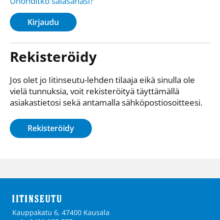
Unohditko salasanasi?
Kirjaudu
Rekisteröidy
Jos olet jo Iitinseutu-lehden tilaaja eikä sinulla ole
vielä tunnuksia, voit rekisteröityä täyttämällä
asiakastietosi sekä antamalla sähkö­posti­osoitteesi.
Rekisteröidy
Kauppakatu 6, 47400 Kausala