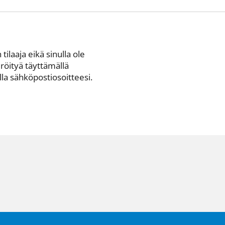
 tilaaja eikä sinulla ole
eröityä täyttämällä
a sähkö­posti­osoitteesi.