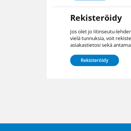
Rekisteröidy
Jos olet jo Iitinseutu-lehden
vielä tunnuksia, voit rekist
asiakastietosi sekä antamall
Rekisteröidy