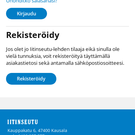
Unohditko salasanasi?
Kirjaudu
Rekisteröidy
Jos olet jo Iitinseutu-lehden tilaaja eikä sinulla ole
vielä tunnuksia, voit rekisteröityä täyttämällä
asiakastietosi sekä antamalla sähkö­posti­osoitteesi.
Rekisteröidy
Kauppakatu 6, 47400 Kausala