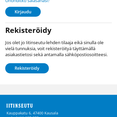
Unohditko salasanasi?
Kirjaudu
Rekisteröidy
Jos olet jo Iitinseutu-lehden tilaaja eikä sinulla ole
vielä tunnuksia, voit rekisteröityä täyttämällä
asiakastietosi sekä antamalla sähkö­posti­osoitteesi.
Rekisteröidy
Kauppakatu 6, 47400 Kausala