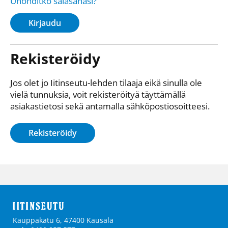
Unohditko salasanasi?
Kirjaudu
Rekisteröidy
Jos olet jo Iitinseutu-lehden tilaaja eikä sinulla ole
vielä tunnuksia, voit rekisteröityä täyttämällä
asiakastietosi sekä antamalla sähkö­posti­osoitteesi.
Rekisteröidy
Kauppakatu 6, 47400 Kausala