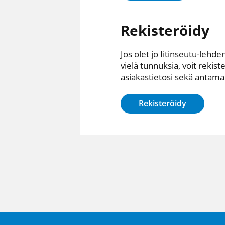
Rekisteröidy
Jos olet jo Iitinseutu-lehden
vielä tunnuksia, voit rekist
asiakastietosi sekä antamall
Rekisteröidy