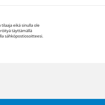
 tilaaja eikä sinulla ole
eröityä täyttämällä
a sähkö­posti­osoitteesi.