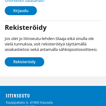
Unohditko salasanasi?
Kirjaudu
Rekisteröidy
Jos olet jo Iitinseutu-lehden tilaaja eikä sinulla ole
vielä tunnuksia, voit rekisteröityä täyttämällä
asiakastietosi sekä antamalla sähkö­posti­osoitteesi.
Rekisteröidy
Kauppakatu 6, 47400 Kausala