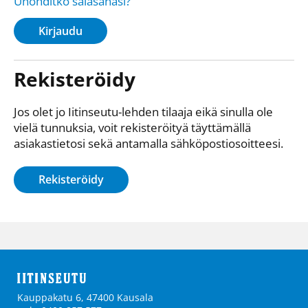
Unohditko salasanasi?
Kirjaudu
Rekisteröidy
Jos olet jo Iitinseutu-lehden tilaaja eikä sinulla ole
vielä tunnuksia, voit rekisteröityä täyttämällä
asiakastietosi sekä antamalla sähkö­posti­osoitteesi.
Rekisteröidy
Kauppakatu 6, 47400 Kausala