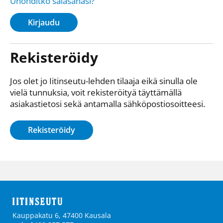
Unohditko salasanasi?
Kirjaudu
Rekisteröidy
Jos olet jo Iitinseutu-lehden tilaaja eikä sinulla ole
vielä tunnuksia, voit rekisteröityä täyttämällä
asiakastietosi sekä antamalla sähkö­posti­osoitteesi.
Rekisteröidy
Kauppakatu 6, 47400 Kausala