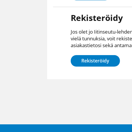
Rekisteröidy
Jos olet jo Iitinseutu-lehden
vielä tunnuksia, voit rekist
asiakastietosi sekä antamall
Rekisteröidy