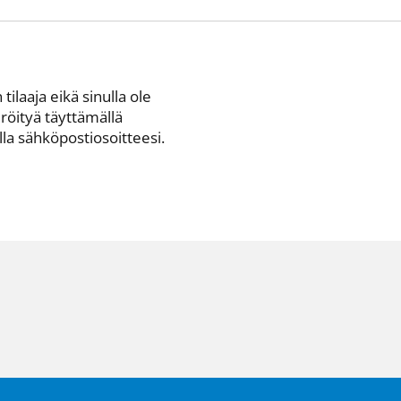
 tilaaja eikä sinulla ole
eröityä täyttämällä
a sähkö­posti­osoitteesi.