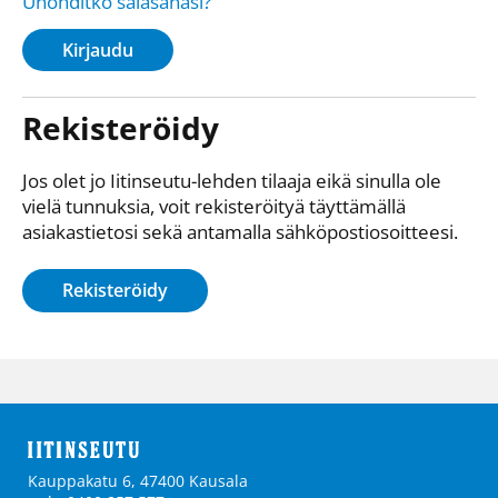
Unohditko salasanasi?
Kirjaudu
Rekisteröidy
Jos olet jo Iitinseutu-lehden tilaaja eikä sinulla ole
vielä tunnuksia, voit rekisteröityä täyttämällä
asiakastietosi sekä antamalla sähkö­posti­osoitteesi.
Rekisteröidy
Kauppakatu 6, 47400 Kausala