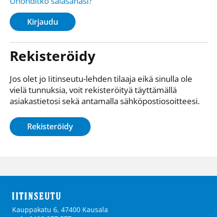
Unohditko salasanasi?
Kirjaudu
Rekisteröidy
Jos olet jo Iitinseutu-lehden tilaaja eikä sinulla ole
vielä tunnuksia, voit rekisteröityä täyttämällä
asiakastietosi sekä antamalla sähkö­posti­osoitteesi.
Rekisteröidy
Kauppakatu 6, 47400 Kausala