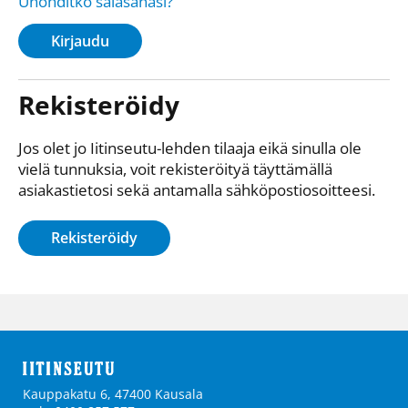
Unohditko salasanasi?
Kirjaudu
Rekisteröidy
Jos olet jo Iitinseutu-lehden tilaaja eikä sinulla ole
vielä tunnuksia, voit rekisteröityä täyttämällä
asiakastietosi sekä antamalla sähkö­posti­osoitteesi.
Rekisteröidy
Kauppakatu 6, 47400 Kausala