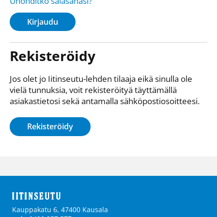
Unohditko salasanasi?
Kirjaudu
Rekisteröidy
Jos olet jo Iitinseutu-lehden tilaaja eikä sinulla ole
vielä tunnuksia, voit rekisteröityä täyttämällä
asiakastietosi sekä antamalla sähkö­posti­osoitteesi.
Rekisteröidy
Kauppakatu 6, 47400 Kausala