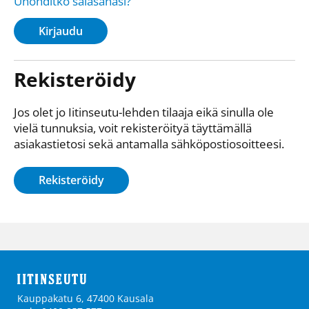
Unohditko salasanasi?
Kirjaudu
Rekisteröidy
Jos olet jo Iitinseutu-lehden tilaaja eikä sinulla ole
vielä tunnuksia, voit rekisteröityä täyttämällä
asiakastietosi sekä antamalla sähkö­posti­osoitteesi.
Rekisteröidy
Kauppakatu 6, 47400 Kausala