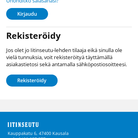
Unohditko salasanasi?
Kirjaudu
Rekisteröidy
Jos olet jo Iitinseutu-lehden tilaaja eikä sinulla ole
vielä tunnuksia, voit rekisteröityä täyttämällä
asiakastietosi sekä antamalla sähkö­posti­osoitteesi.
Rekisteröidy
Kauppakatu 6, 47400 Kausala