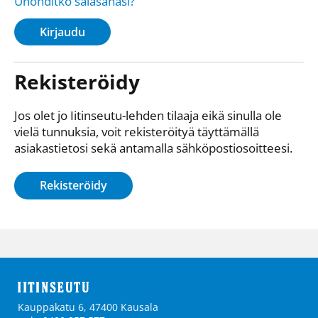
Unohditko salasanasi?
Kirjaudu
Rekisteröidy
Jos olet jo Iitinseutu-lehden tilaaja eikä sinulla ole
vielä tunnuksia, voit rekisteröityä täyttämällä
asiakastietosi sekä antamalla sähkö­posti­osoitteesi.
Rekisteröidy
Kauppakatu 6, 47400 Kausala