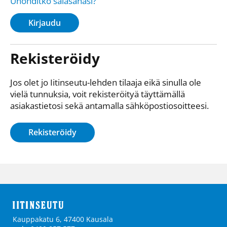
Unohditko salasanasi?
Kirjaudu
Rekisteröidy
Jos olet jo Iitinseutu-lehden tilaaja eikä sinulla ole
vielä tunnuksia, voit rekisteröityä täyttämällä
asiakastietosi sekä antamalla sähkö­posti­osoitteesi.
Rekisteröidy
Kauppakatu 6, 47400 Kausala