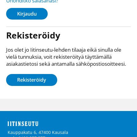
Unohditko salasanasi?
Kirjaudu
Rekisteröidy
Jos olet jo Iitinseutu-lehden tilaaja eikä sinulla ole
vielä tunnuksia, voit rekisteröityä täyttämällä
asiakastietosi sekä antamalla sähkö­posti­osoitteesi.
Rekisteröidy
Kauppakatu 6, 47400 Kausala