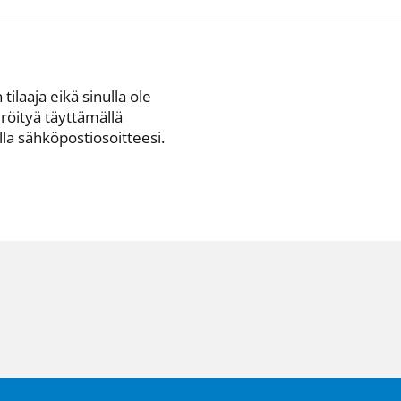
 tilaaja eikä sinulla ole
eröityä täyttämällä
a sähkö­posti­osoitteesi.