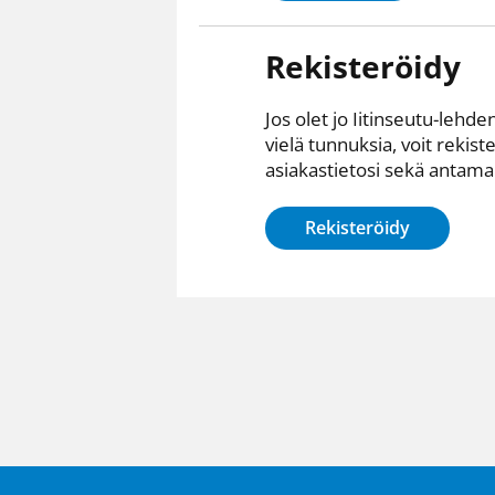
Rekisteröidy
Jos olet jo Iitinseutu-lehden
vielä tunnuksia, voit rekist
asiakastietosi sekä antamall
Rekisteröidy