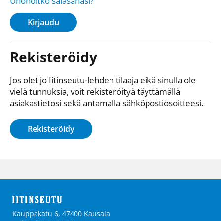
Unohditko salasanasi?
Kirjaudu
Rekisteröidy
Jos olet jo Iitinseutu-lehden tilaaja eikä sinulla ole
vielä tunnuksia, voit rekisteröityä täyttämällä
asiakastietosi sekä antamalla sähkö­posti­osoitteesi.
Rekisteröidy
Kauppakatu 6, 47400 Kausala