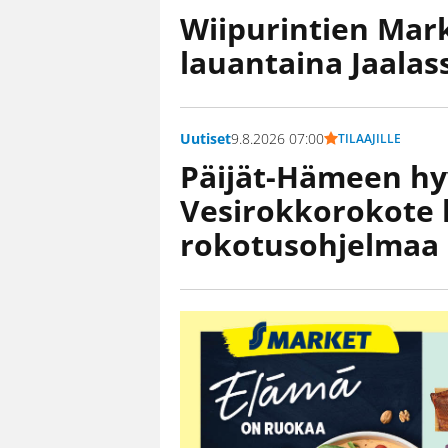
Wiipurintien Mark
lauantaina Jaala
Uutiset
9.8.2026 07:00
TILAAJILLE
Päijät-Hämeen hy
Vesirokkorokote l
rokotusohjelmaa