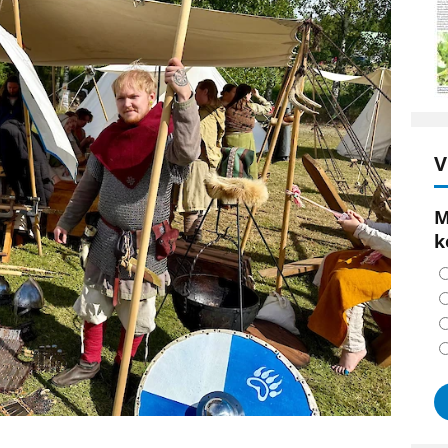
V
M
k