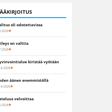
ÄÄKIRJOITUS
alitus oli odotettavissa
8.2026
iileys on valttia
7.2026
yvinvointialue kiristää vyötään
.6.2026
hden äänen enemmistöllä
.6.2026
ateluus velvoittaa
6.2026