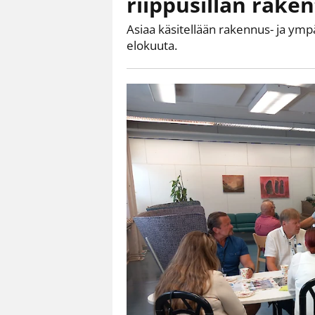
riippusillan rake
Asiaa käsitellään rakennus- ja y
elokuuta.