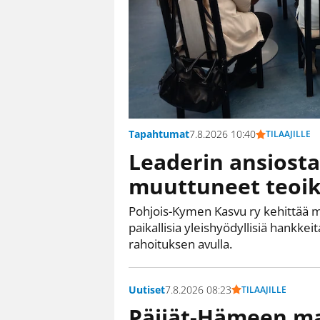
Tapahtumat
7.8.2026 10:40
TILAAJILLE
Leaderin ansiosta 
muuttuneet teoiks
Pohjois-Kymen Kasvu ry kehittää ma
paikallisia yleishyödyllisiä hankke
rahoituksen avulla.
Uutiset
7.8.2026 08:23
TILAAJILLE
Päijät-Hämeen ma