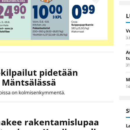
L
V
3.
A
t
31
-kilpailut pidetään
 Mäntsälässä
M
14
kisoissa on kolmisenkymmentä.
S
 hakee rakentamislupaa
L