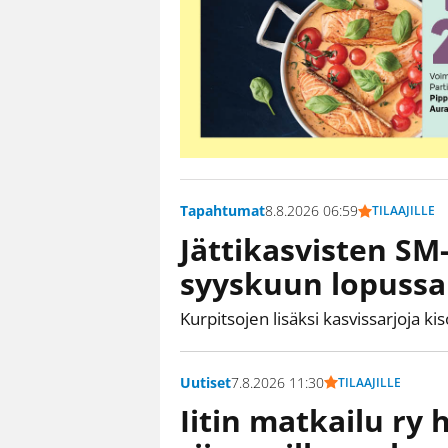
Tapahtumat
8.8.2026 06:59
TILAAJILLE
Jättikasvisten SM
syyskuun lopussa
Kurpitsojen lisäksi kasvissarjoja 
Uutiset
7.8.2026 11:30
TILAAJILLE
Iitin matkailu ry