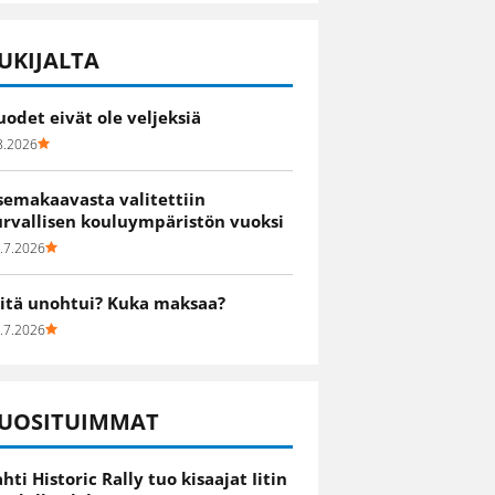
UKIJALTA
uodet eivät ole veljeksiä
8.2026
semakaavasta valitettiin
urvallisen kouluympäristön vuoksi
.7.2026
itä unohtui? Kuka maksaa?
.7.2026
UOSITUIMMAT
ahti Historic Rally tuo kisaajat Iitin