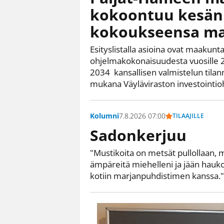
kokoontuu kesän
kokoukseensa ma
Esityslistalla asioina ovat maakunt
ohjelmakokonaisuudesta vuosille
2034 kansallisen valmistelun tila
mukana Väyläviraston investointio
Kolumni
7.8.2026 07:00
TILAAJILLE
Sadonkerjuu
"Mustikoita on metsät pullollaan, 
ämpäreitä miehelleni ja jään hauk
kotiin marjanpuhdistimen kanssa."