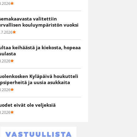
8.2026
semakaavasta valitettiin
urvallisen kouluympäristön vuoksi
.7.2026
ultaa keihäästä ja kiekosta, hopeaa
uulasta
8.2026
uolenkosken Kyläpäivä houkutteli
apsiperheitä ja uusia asukkaita
8.2026
uodet eivät ole veljeksiä
8.2026