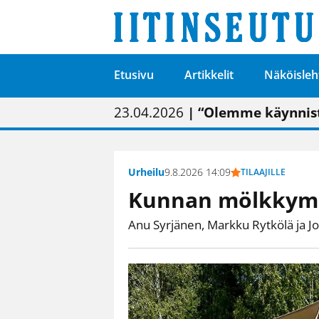
Etusivu
Artikkelit
Näköisleh
01.02.2026
05.02.2026
23.04.2026
| Painon vaihtumise
| Uudistettu kunnan
| “Olemme käynnist
09.05.2026
| "Maalla on totut
Urheilu
9.8.2026 14:09
TILAAJILLE
Kunnan mölkkymes
Anu Syrjänen, Markku Rytkölä ja Jo