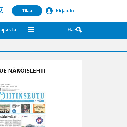
Tilaa
Kirjaudu
Hae
apalsta
laatuna lehdessä
UE NÄKÖISLEHTI