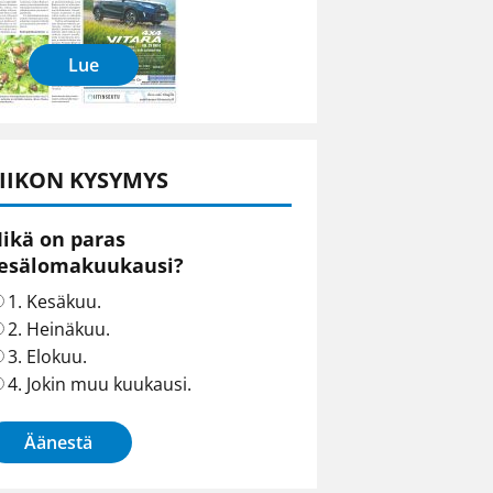
Lue
IIKON KYSYMYS
ikä on paras
esälomakuukausi?
1. Kesäkuu.
2. Heinäkuu.
3. Elokuu.
4. Jokin muu kuukausi.
Äänestä