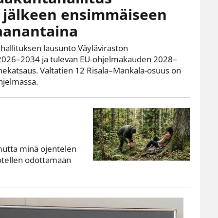
 jälkeen ensimmäiseen
anantaina
ahallituksen lausunto Väyläviraston
 2026–2034 ja tulevan EU-ohjelmakauden 2028–
nnekatsaus. Valtatien 12 Risala–Mankala-osuus on
hjelmassa.
mutta minä ojentelen
otellen odottamaan