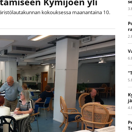
ntamiseen Kymijoen yli
s
3.
mpäristölautakunnan kokouksessa maanantaina 10.
P
r
2.
V
6.
"
5.
K
j
4.
P
T