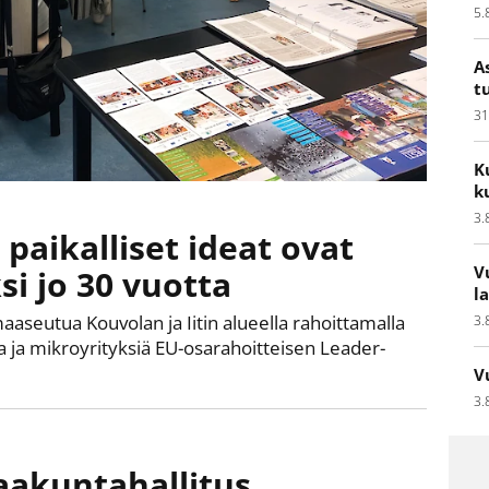
5.
A
t
31
K
k
3.
paikalliset ideat ovat
V
i jo 30 vuotta
l
aseutua Kouvolan ja Iitin alueella rahoittamalla
3.
ita ja mikroyrityksiä EU-osarahoitteisen Leader-
V
3.
akuntahallitus