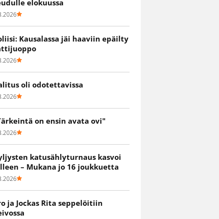
eudulle elokuussa
8.2026
oliisi: Kausalassa jäi haaviin epäilty
attijuoppo
8.2026
alitus oli odotettavissa
8.2026
Tärkeintä on ensin avata ovi"
8.2026
yljysten katusählyturnaus kasvoi
älleen – Mukana jo 16 joukkuetta
8.2026
ro ja Jockas Rita seppelöitiin
eivossa