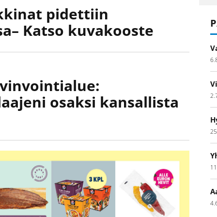
kinat pidettiin
P
ssa– Katso kuvakooste
V
6.
vinvointialue:
V
2.
aajeni osaksi kansallista
H
25
Y
11
A
4.