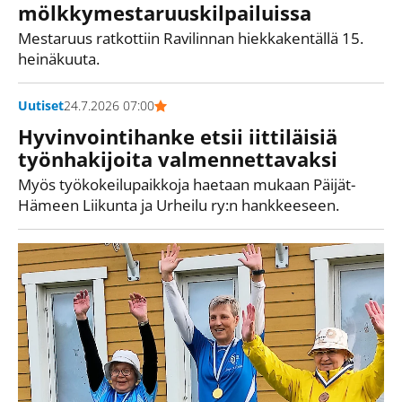
mölkkymestaruuskilpailuissa
Mestaruus ratkottiin Ravilinnan hiekkakentällä 15.
heinäkuuta.
Uutiset
24.7.2026 07:00
Hyvinvointihanke etsii iittiläisiä
työnhakijoita valmennettavaksi
Myös työkokeilupaikkoja haetaan mukaan Päijät-
Hämeen Liikunta ja Urheilu ry:n hankkeeseen.