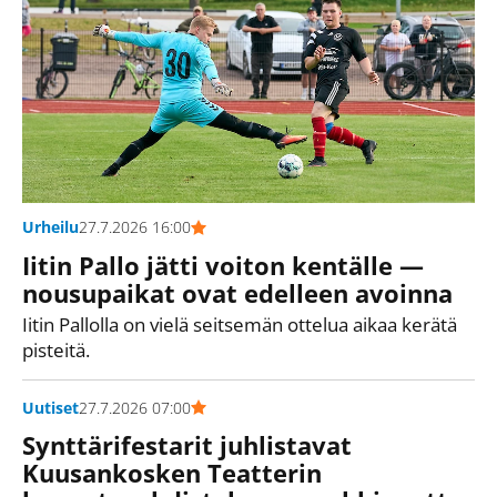
Urheilu
27.7.2026 16:00
Iitin Pallo jätti voiton kentälle —
nousupaikat ovat edelleen avoinna
Iitin Pallolla on vielä seitsemän ottelua aikaa kerätä
pisteitä.
Uutiset
27.7.2026 07:00
Synttärifestarit juhlistavat
Kuusankosken Teatterin