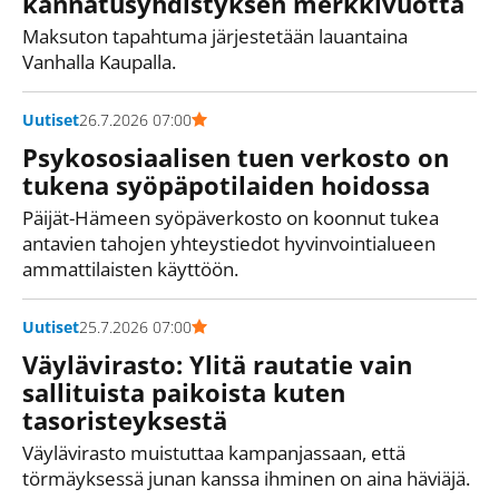
kannatusyhdistyksen merkkivuotta
Maksuton tapahtuma järjestetään lauantaina
Vanhalla Kaupalla.
Uutiset
26.7.2026 07:00
Psykososiaalisen tuen verkosto on
tukena syöpäpotilaiden hoidossa
Päijät-Hämeen syöpäverkosto on koonnut tukea
antavien tahojen yhteystiedot hyvinvointialueen
ammattilaisten käyttöön.
Uutiset
25.7.2026 07:00
Väylävirasto: Ylitä rautatie vain
sallituista paikoista kuten
tasoristeyksestä
Väylävirasto muistuttaa kampanjassaan, että
törmäyksessä junan kanssa ihminen on aina häviäjä.