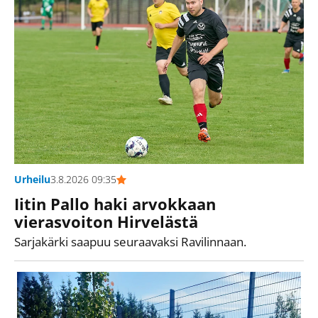
Urheilu
3.8.2026 09:35
Iitin Pallo haki arvokkaan
vierasvoiton Hirvelästä
Sarjakärki saapuu seuraavaksi Ravilinnaan.