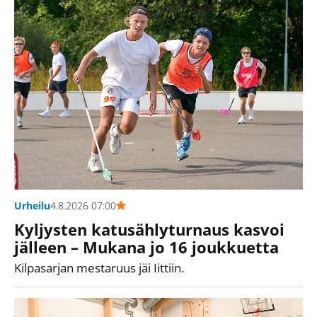
Urheilu
4.8.2026 07:00
Kyljysten katusählyturnaus kasvoi
jälleen – Mukana jo 16 joukkuetta
Kilpasarjan mestaruus jäi Iittiin.