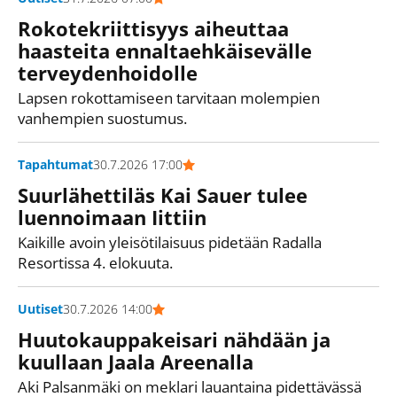
Rokotekriittisyys aiheuttaa
haasteita ennaltaehkäisevälle
terveydenhoidolle
Lapsen rokottamiseen tarvitaan molempien
vanhempien suostumus.
Tapahtumat
30.7.2026 17:00
Suurlähettiläs Kai Sauer tulee
luennoimaan Iittiin
Kaikille avoin yleisötilaisuus pidetään Radalla
Resortissa 4. elokuuta.
Uutiset
30.7.2026 14:00
Huutokauppakeisari nähdään ja
kuullaan Jaala Areenalla
Aki Palsanmäki on meklari lauantaina pidettävässä