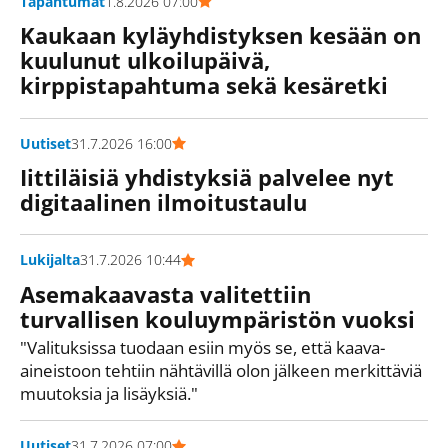
Tapahtumat
1.8.2026 07:00
Kaukaan kyläyhdistyksen kesään on
kuulunut ulkoilupäivä,
kirppistapahtuma sekä kesäretki
Uutiset
31.7.2026 16:00
Iittiläisiä yhdistyksiä palvelee nyt
digitaalinen ilmoitustaulu
Lukijalta
31.7.2026 10:44
Asemakaavasta valitettiin
turvallisen kouluympäristön vuoksi
"Valituksissa tuodaan esiin myös se, että kaava-
aineistoon tehtiin nähtävillä olon jälkeen merkittäviä
muutoksia ja lisäyksiä."
Uutiset
31.7.2026 07:00