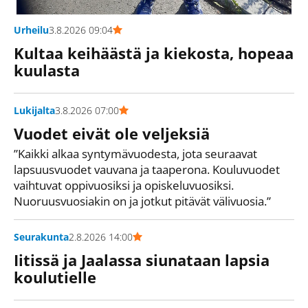
Urheilu
3.8.2026 09:04
Kultaa keihäästä ja kiekosta, hopeaa
kuulasta
Lukijalta
3.8.2026 07:00
Vuodet eivät ole veljeksiä
Kaikki alkaa syntymävuodesta, jota seuraavat
lapsuusvuodet vauvana ja taaperona. Kouluvuodet
vaihtuvat oppivuosiksi ja opiskeluvuosiksi.
Nuoruusvuosiakin on ja jotkut pitävät välivuosia.
Seurakunta
2.8.2026 14:00
Iitissä ja Jaalassa siunataan lapsia
koulutielle