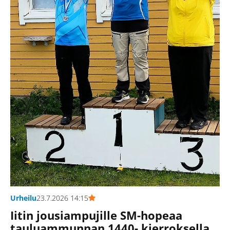
Urheilu
23.7.2026 14:15
Iitin jousiampujille SM-hopeaa
tauluammunnan 1440- kierroksella