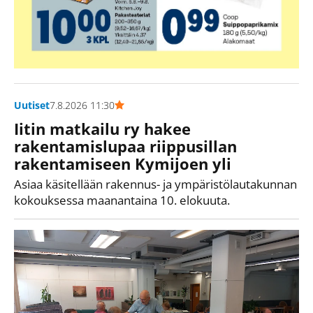
Uutiset
7.8.2026 11:30
Iitin matkailu ry hakee
rakentamislupaa riippusillan
rakentamiseen Kymijoen yli
Asiaa käsitellään rakennus- ja ympäristölautakunnan
kokouksessa maanantaina 10. elokuuta.