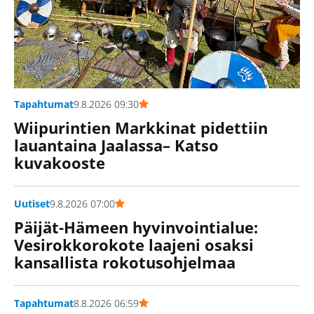
Tapahtumat
9.8.2026 09:30
Wiipurintien Markkinat pidettiin
lauantaina Jaalassa– Katso
kuvakooste
Uutiset
9.8.2026 07:00
Päijät-Hämeen hyvinvointialue:
Vesirokkorokote laajeni osaksi
kansallista rokotusohjelmaa
Tapahtumat
8.8.2026 06:59