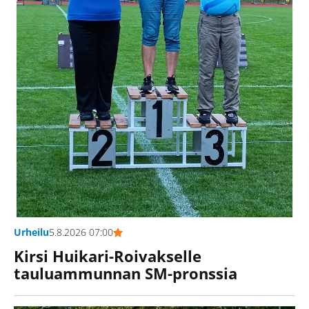
Urheilu
5.8.2026 07:00
Kirsi Huikari-Roivakselle
tauluammunnan SM-pronssia