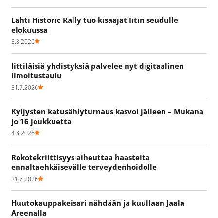
Lahti Historic Rally tuo kisaajat Iitin seudulle
elokuussa
3.8.2026
Iittiläisiä yhdistyksiä palvelee nyt digitaalinen
ilmoitustaulu
31.7.2026
Kyljysten katusählyturnaus kasvoi jälleen – Mukana
jo 16 joukkuetta
4.8.2026
Rokotekriittisyys aiheuttaa haasteita
ennaltaehkäisevälle terveydenhoidolle
31.7.2026
Huutokauppakeisari nähdään ja kuullaan Jaala
Areenalla