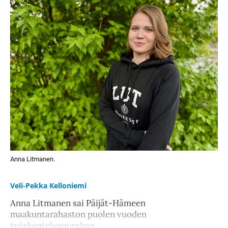
Anna Litmanen.
Veli-Pekka Kelloniemi
Anna Litmanen sai Päijät-Hämeen
maakuntarahaston puolen vuoden
työskentelyapurahan.