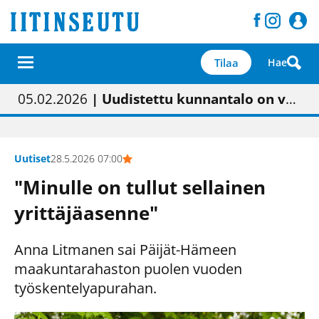
Tilaa
Hae
01.02.2026
05.02.2026
23.04.2026
| Painon vaihtumisen pitäisi näkyä hieman parempana painojäljen laatuna lehdessä
| Uudistettu kunnantalo on valoisa
| “Olemme käynnistämässä uudelleen keskustavisiotyön”
09.05.2026
| "Maalla on totuttu elämään omavaraisemmin kuin kaupungissa"
Uutiset
28.5.2026 07:00
"Minulle on tullut sellainen
yrittäjäasenne"
Anna Litmanen sai Päijät-Hämeen
maakuntarahaston puolen vuoden
työskentelyapurahan.