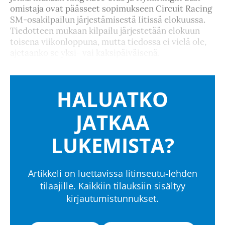
omistaja ovat päässeet sopimukseen Circuit Racing
SM-osakilpailun järjestämisestä Iitissä elokuussa.
Tiedotteen mukaan kilpailu järjestetään elokuun
toisena viikonloppuna, mutta tiedossa ei vielä ole,
ajetaanko se yksi- vai kaksipäiväisenä.
HALUATKO
JATKAA
LUKEMISTA?
Artikkeli on luettavissa Iitinseutu-lehden
tilaajille. Kaikkiin tilauksiin sisältyy
kirjautumistunnukset.