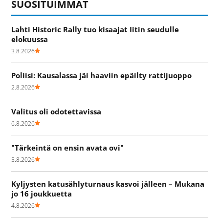
SUOSITUIMMAT
Lahti Historic Rally tuo kisaajat Iitin seudulle
elokuussa
3.8.2026
Poliisi: Kausalassa jäi haaviin epäilty rattijuoppo
2.8.2026
Valitus oli odotettavissa
6.8.2026
"Tärkeintä on ensin avata ovi"
5.8.2026
Kyljysten katusählyturnaus kasvoi jälleen – Mukana
jo 16 joukkuetta
4.8.2026