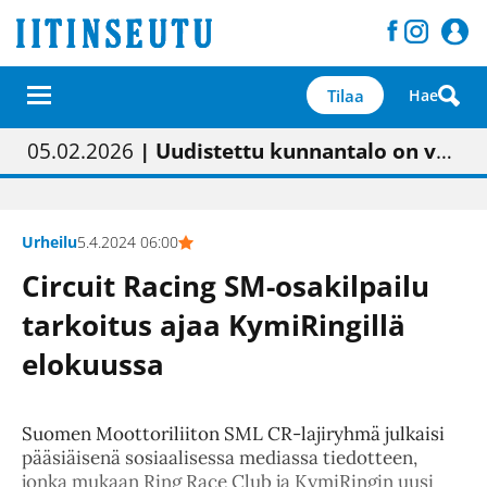
Tilaa
Hae
01.02.2026
05.02.2026
| Painon vaihtumisen pitäisi näkyä hieman parempana painojäljen laatuna lehdessä
| Uudistettu kunnantalo on valoisa
23.04.2026
| “Olemme käynnistämässä uudelleen keskustavisiotyön”
09.05.2026
| "Maalla on totuttu elämään omavaraisemmin kuin kaupungissa"
Urheilu
5.4.2024 06:00
Circuit Racing SM-osakilpailu
tarkoitus ajaa KymiRingillä
elokuussa
Suomen Moottoriliiton SML CR-lajiryhmä julkaisi
pääsiäisenä sosiaalisessa mediassa tiedotteen,
jonka mukaan Ring Race Club ja KymiRingin uusi