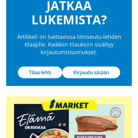
JATKAA
LUKEMISTA?
Artikkeli on luettavissa Iitinseutu-lehden
tilaajille. Kaikkiin tilauksiin sisältyy
kirjautumistunnukset.
Tilaa lehti
Kirjaudu sisään