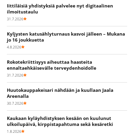
Iittiläisiä yhdistyksiä palvelee nyt digitaalinen
ilmoitustaulu
31.7.2026
Kyljysten katusählyturnaus kasvoi jälleen – Mukana
jo 16 joukkuetta
4.8.2026
Rokotekriittisyys aiheuttaa haasteita
ennaltaehkäisevälle terveydenhoidolle
31.7.2026
Huutokauppakeisari nähdään ja kuullaan Jaala
Areenalla
30.7.2026
Kaukaan kyläyhdistyksen kesään on kuulunut
ulkoilupäivä, kirppistapahtuma sekä kesäretki
1.8.2026