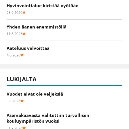
Hyvinvointialue kiristää vyötään
25.6.2026
Yhden äänen enemmistöllä
11.6.2026
Aateluus velvoittaa
4.6.2026
LUKIJALTA
Vuodet eivät ole veljeksiä
3.8.2026
Asemakaavasta valitettiin turvallisen
kouluympäristön vuoksi
31.7.2026