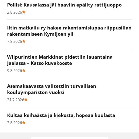
Poliisi: Kausalassa jäi haaviin epäilty rattijuoppo
2.8.2026
Iitin matkailu ry hakee rakentamislupaa riippusillan
rakentamiseen Kymijoen yli
7.8.2026
Wiipurintien Markkinat pidettiin lauantaina
Jaalassa – Katso kuvakooste
9.8.2026
Asemakaavasta valitettiin turvallisen
kouluympäristön vuoksi
31.7.2026
Kultaa keihäästä ja kiekosta, hopeaa kuulasta
3.8.2026