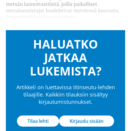
metsän lannoitustöistä, joilla paikalliset
metsänomistajat huolehtivat metsiensä kasvusta,
terveydestä ja tulevaisuudesta.
HALUATKO
JATKAA
LUKEMISTA?
Artikkeli on luettavissa Iitinseutu-lehden
tilaajille. Kaikkiin tilauksiin sisältyy
kirjautumistunnukset.
Tilaa lehti
Kirjaudu sisään