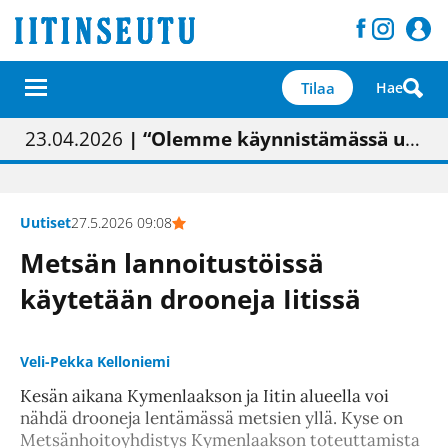
Tilaa
Hae
01.02.2026
05.02.2026
23.04.2026
| Painon vaihtumisen pitäisi näkyä hieman parempana painojäljen laatuna lehdessä
| Uudistettu kunnantalo on valoisa
| “Olemme käynnistämässä uudelleen keskustavisiotyön”
09.05.2026
| "Maalla on totuttu elämään omavaraisemmin kuin kaupungissa"
Uutiset
27.5.2026 09:08
Metsän lannoitustöissä
käytetään drooneja Iitissä
Veli-Pekka Kelloniemi
Kesän aikana Kymenlaakson ja Iitin alueella voi
nähdä drooneja lentämässä metsien yllä. Kyse on
Metsänhoitoyhdistys Kymenlaakson toteuttamista