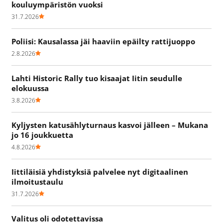
kouluympäristön vuoksi
31.7.2026
Poliisi: Kausalassa jäi haaviin epäilty rattijuoppo
2.8.2026
Lahti Historic Rally tuo kisaajat Iitin seudulle
elokuussa
3.8.2026
Kyljysten katusählyturnaus kasvoi jälleen – Mukana
jo 16 joukkuetta
4.8.2026
Iittiläisiä yhdistyksiä palvelee nyt digitaalinen
ilmoitustaulu
31.7.2026
Valitus oli odotettavissa