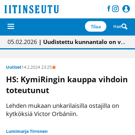
Tilaa
Hae
01.02.2026
05.02.2026
23.04.2026
| Painon vaihtumisen pitäisi näkyä hieman parempana painojäljen laatuna lehdessä
| Uudistettu kunnantalo on valoisa
| “Olemme käynnistämässä uudelleen keskustavisiotyön”
09.05.2026
| "Maalla on totuttu elämään omavaraisemmin kuin kaupungissa"
Uutiset
14.2.2024 23:25
HS: KymiRingin kauppa vihdoin
toteutunut
Lehden mukaan unkarilaisilla ostajilla on
kytköksiä Victor Orbániin.
Lumimarja Tirronen