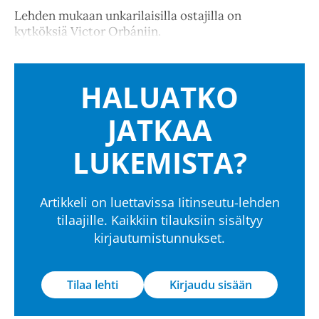
Lehden mukaan unkarilaisilla ostajilla on
kytköksiä Victor Orbániin.
HALUATKO
JATKAA
LUKEMISTA?
Artikkeli on luettavissa Iitinseutu-lehden
tilaajille. Kaikkiin tilauksiin sisältyy
kirjautumistunnukset.
Tilaa lehti
Kirjaudu sisään