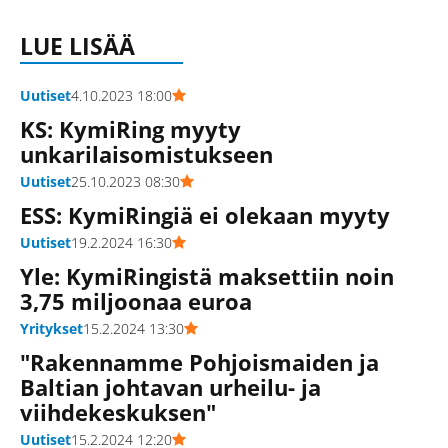
LUE LISÄÄ
Uutiset
4.10.2023 18:00
KS: KymiRing myyty
unkarilaisomistukseen
Uutiset
25.10.2023 08:30
ESS: KymiRingiä ei olekaan myyty
Uutiset
19.2.2024 16:30
Yle: KymiRingistä maksettiin noin
3,75 miljoonaa euroa
Yritykset
15.2.2024 13:30
"Rakennamme Pohjoismaiden ja
Baltian johtavan urheilu- ja
viihdekeskuksen"
Uutiset
15.2.2024 12:20