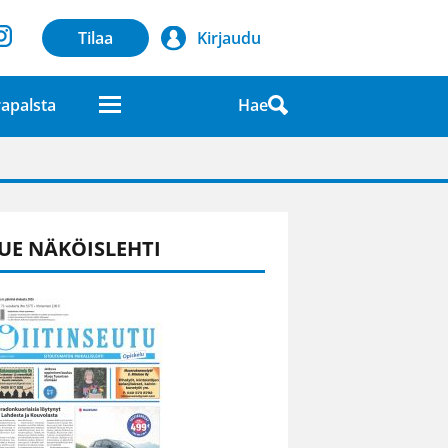
Tilaa
Kirjaudu
Hae
apalsta
laatuna lehdessä
UE NÄKÖISLEHTI