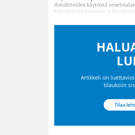
ilotulitteiden käytöstä venetsiala
häiriökäyttäytyminen ja ilotulittami
HALUA
LU
Artikkeli on luettaviss
tilauksiin s
Tilaa leht