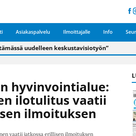
ti
Asiakaspalvelu
Ilmoittajalle
Info
Seur
n pitäisi näkyä hieman parempana painojäljen 
talo on valoisa
ämässä uudelleen keskustavisiotyön”
tu elämään omavaraisemmin kuin kaupungissa"
L
n hyvinvointialue:
n ilotulitus vaatii
lisen ilmoituksen
n vaatii jatkossa erillisen ilmoituksen