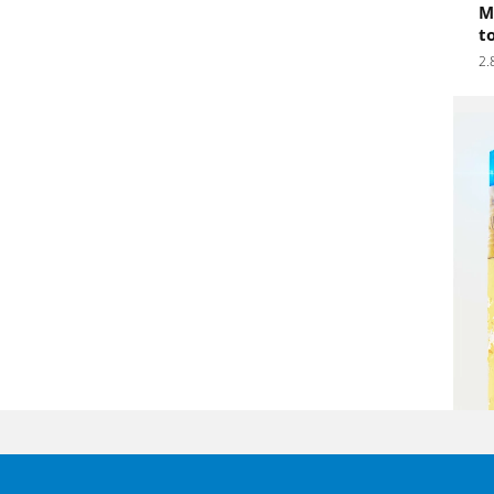
M
t
2.