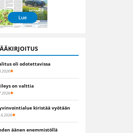
Lue
ÄÄKIRJOITUS
alitus oli odotettavissa
8.2026
iileys on valttia
7.2026
yvinvointialue kiristää vyötään
.6.2026
hden äänen enemmistöllä