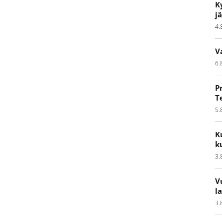
K
j
4.
V
6.
P
T
5.
K
k
3.
V
l
3.