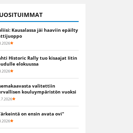
UOSITUIMMAT
oliisi: Kausalassa jäi haaviin epäilty
attijuoppo
8.2026
ahti Historic Rally tuo kisaajat Iitin
eudulle elokuussa
8.2026
semakaavasta valitettiin
urvallisen kouluympäristön vuoksi
.7.2026
Tärkeintä on ensin avata ovi"
8.2026