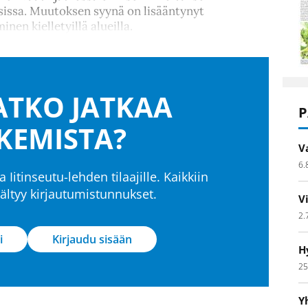
isissa. Muutoksen syynä on lisääntynyt
nen kielletyillä alueilla.
TKO JATKAA
P
KEMISTA?
V
6.
a Iitinseutu-lehden tilaajille. Kaikkiin
isältyy kirjautumistunnukset.
V
2.
i
Kirjaudu sisään
H
25
Y