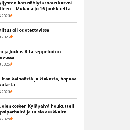
yljysten katusählyturnaus kasvoi
älleen – Mukana jo 16 joukkuetta
8.2026
alitus oli odotettavissa
8.2026
ro ja Jockas Rita seppelöitiin
eivossa
8.2026
ultaa keihäästä ja kiekosta, hopeaa
uulasta
8.2026
uolenkosken Kyläpäivä houkutteli
apsiperheitä ja uusia asukkaita
8.2026