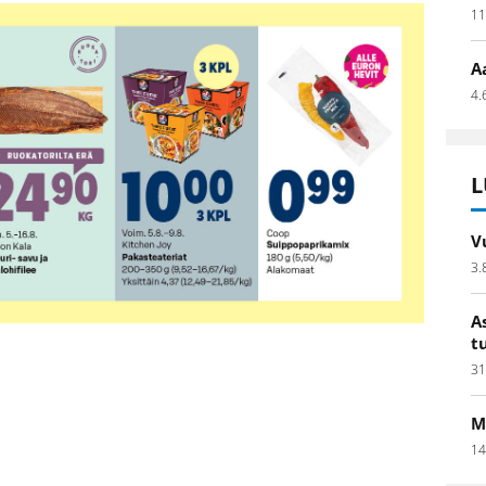
11
A
4.
L
V
3.
A
t
31
M
14