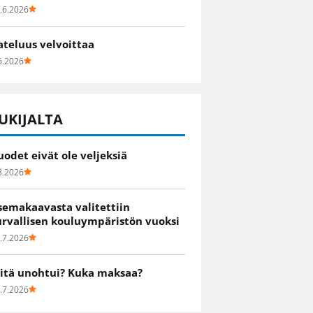
.6.2026
ateluus velvoittaa
6.2026
UKIJALTA
uodet eivät ole veljeksiä
8.2026
semakaavasta valitettiin
urvallisen kouluympäristön vuoksi
.7.2026
itä unohtui? Kuka maksaa?
.7.2026