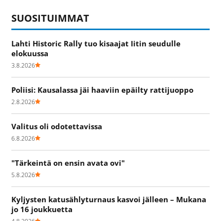
SUOSITUIMMAT
Lahti Historic Rally tuo kisaajat Iitin seudulle
elokuussa
3.8.2026
Poliisi: Kausalassa jäi haaviin epäilty rattijuoppo
2.8.2026
Valitus oli odotettavissa
6.8.2026
"Tärkeintä on ensin avata ovi"
5.8.2026
Kyljysten katusählyturnaus kasvoi jälleen – Mukana
jo 16 joukkuetta