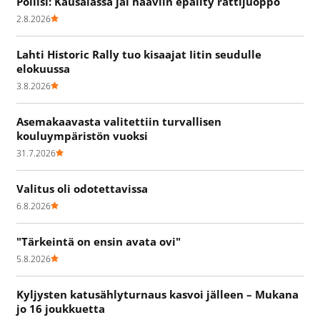
Poliisi: Kausalassa jäi haaviin epäilty rattijuoppo
2.8.2026
Lahti Historic Rally tuo kisaajat Iitin seudulle
elokuussa
3.8.2026
Asemakaavasta valitettiin turvallisen
kouluympäristön vuoksi
31.7.2026
Valitus oli odotettavissa
6.8.2026
"Tärkeintä on ensin avata ovi"
5.8.2026
Kyljysten katusählyturnaus kasvoi jälleen – Mukana
jo 16 joukkuetta