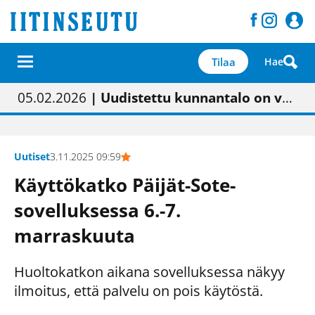
Tilaa
Hae
01.02.2026
05.02.2026
23.04.2026
| Painon vaihtumisen pitäisi näkyä hieman parempana painojäljen laatuna lehdessä
| Uudistettu kunnantalo on valoisa
| “Olemme käynnistämässä uudelleen keskustavisiotyön”
09.05.2026
| "Maalla on totuttu elämään omavaraisemmin kuin kaupungissa"
Uutiset
3.11.2025 09:59
Käyttökatko Päijät-Sote-
sovelluksessa 6.-7.
marraskuuta
Huoltokatkon aikana sovelluksessa näkyy
ilmoitus, että palvelu on pois käytöstä.