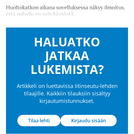
Huoltokatkon aikana sovelluksessa näkyy ilmoitus,
että palvelu on pois käytöstä.
HALUATKO
JATKAA
LUKEMISTA?
Artikkeli on luettavissa Iitinseutu-lehden
tilaajille. Kaikkiin tilauksiin sisältyy
kirjautumistunnukset.
Tilaa lehti
Kirjaudu sisään