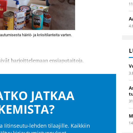
11
A
4.
autumisesta häiriö- ja kriisitilanteita varten.
L
sivät harjoittelemaan ensiaputaitoja.
V
3.
A
TKO JATKAA
t
31
KEMISTA?
M
14
a Iitinseutu-lehden tilaajille. Kaikkiin
isältyy kirjautumistunnukset.