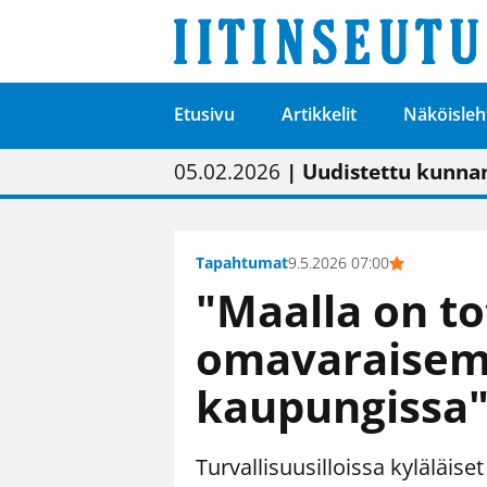
Etusivu
Artikkelit
Näköisleh
01.02.2026
05.02.2026
23.04.2026
| Painon vaihtumise
| Uudistettu kunnan
| “Olemme käynnist
09.05.2026
| "Maalla on totut
Tapahtumat
9.5.2026 07:00
"Maalla on t
omavaraisem
kaupungissa
Turvallisuusilloissa kyläläise