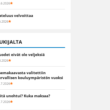
.6.2026
ateluus velvoittaa
6.2026
UKIJALTA
uodet eivät ole veljeksiä
8.2026
semakaavasta valitettiin
urvallisen kouluympäristön vuoksi
.7.2026
itä unohtui? Kuka maksaa?
.7.2026