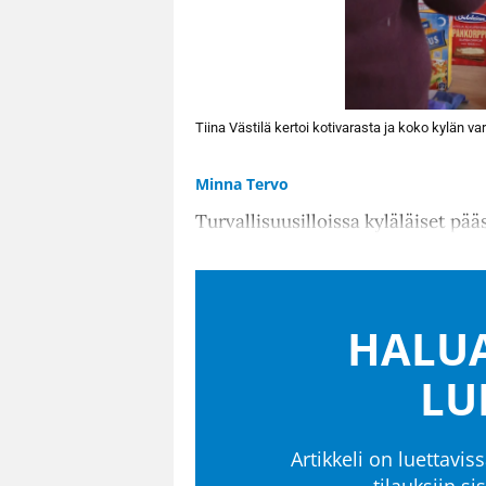
Tiina Västilä kertoi kotivarasta ja koko kylän var
Minna Tervo
Turvallisuusilloissa kyläläiset pää
HALUA
LU
Artikkeli on luettaviss
tilauksiin s