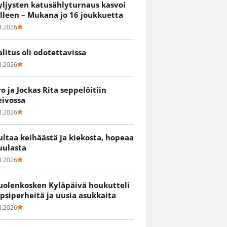
yljysten katusählyturnaus kasvoi
älleen – Mukana jo 16 joukkuetta
8.2026
alitus oli odotettavissa
8.2026
ro ja Jockas Rita seppelöitiin
eivossa
8.2026
ultaa keihäästä ja kiekosta, hopeaa
uulasta
8.2026
uolenkosken Kyläpäivä houkutteli
apsiperheitä ja uusia asukkaita
8.2026