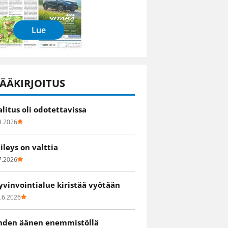
Lue
ÄÄKIRJOITUS
alitus oli odotettavissa
8.2026
iileys on valttia
7.2026
yvinvointialue kiristää vyötään
.6.2026
hden äänen enemmistöllä