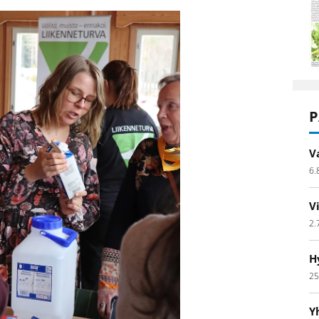
P
V
6.
V
2.
H
25
Y