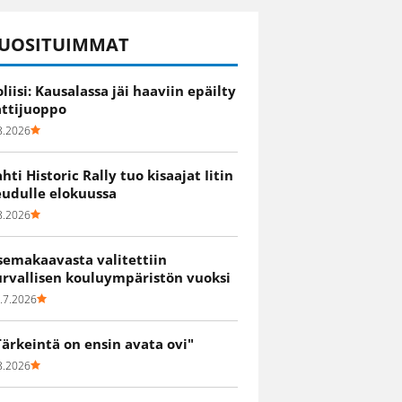
UOSITUIMMAT
oliisi: Kausalassa jäi haaviin epäilty
attijuoppo
8.2026
ahti Historic Rally tuo kisaajat Iitin
eudulle elokuussa
8.2026
semakaavasta valitettiin
urvallisen kouluympäristön vuoksi
.7.2026
Tärkeintä on ensin avata ovi"
8.2026