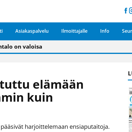
ti
Asiakaspalvelu
Ilmoittajalle
Info
Seur
n pitäisi näkyä hieman parempana painojäljen 
talo on valoisa
ämässä uudelleen keskustavisiotyön”
tu elämään omavaraisemmin kuin kaupungissa"
L
otuttu elämään
min kuin
"
t pääsivät harjoittelemaan ensiaputaitoja.