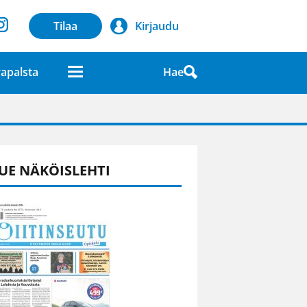
Tilaa
Kirjaudu
Hae
apalsta
laatuna lehdessä
UE NÄKÖISLEHTI