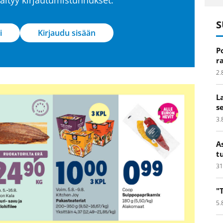
S
i
Kirjaudu sisään
P
r
2.
L
s
3.
A
t
31
"
5.