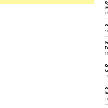
K
j
4.
V
6.
P
T
5.
K
k
3.
V
l
3.