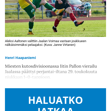
Aleksi Aaltonen valittiin Jaalan Voimaa vastaan joukkueen
nälkäisimmäksi pelaajaksi. (Kuva: Janne Virtanen)
Henri Haapaniemi
Miesten kutosdivisioonassa Iitin Pallon vierailu
Jaalassa päättyi perjantai-iltana 29. toukokuuta
niukkaan 1–0-tappioon.
HALUATKO