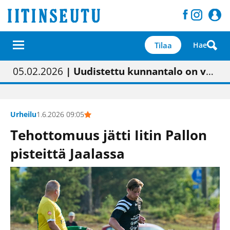
Tilaa
Hae
01.02.2026
05.02.2026
23.04.2026
| Painon vaihtumisen pitäisi näkyä hieman parempana painojäljen laatuna lehdessä
| Uudistettu kunnantalo on valoisa
| “Olemme käynnistämässä uudelleen keskustavisiotyön”
09.05.2026
| "Maalla on totuttu elämään omavaraisemmin kuin kaupungissa"
Urheilu
1.6.2026 09:05
Tehottomuus jätti Iitin Pallon
pisteittä Jaalassa