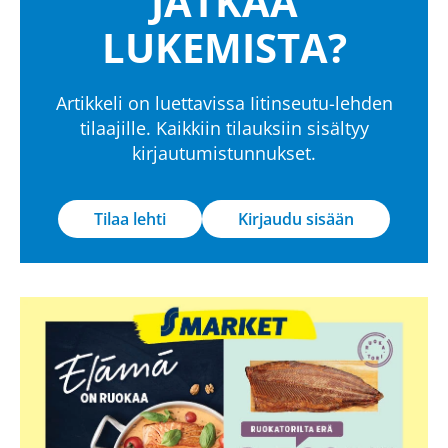
JATKAA
LUKEMISTA?
Artikkeli on luettavissa Iitinseutu-lehden
tilaajille. Kaikkiin tilauksiin sisältyy
kirjautumistunnukset.
Tilaa lehti
Kirjaudu sisään