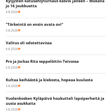
Kyljysten katusählyturnaus kasvoi jälleen – Mukana
jo 16 joukkuetta
4.8.2026
"Tärkeintä on ensin avata ovi"
5.8.2026
Valitus oli odotettavissa
6.8.2026
Pro ja Jockas Rita seppelöitiin Teivossa
5.8.2026
Kultaa keihäästä ja kiekosta, hopeaa kuulasta
3.8.2026
Vuolenkosken Kyläpäivä houkutteli lapsiperheitä ja
uusia asukkaita
3.8.2026