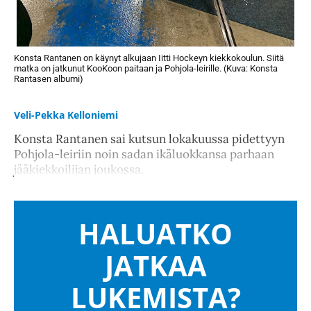
Konsta Rantanen on käynyt alkujaan Iitti Hockeyn kiekkokoulun. Siitä
matka on jatkunut KooKoon paitaan ja Pohjola-leirille. (Kuva: Konsta
Rantasen albumi)
Veli-Pekka Kelloniemi
Konsta Rantanen sai kutsun lokakuussa pidettyyn
Pohjola-leiriin noin sadan ikäluokkansa parhaan
jääkiekkoilijan joukossa.
HALUATKO
JATKAA
LUKEMISTA?