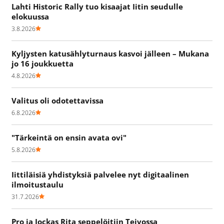
Lahti Historic Rally tuo kisaajat Iitin seudulle
elokuussa
3.8.2026
Kyljysten katusählyturnaus kasvoi jälleen – Mukana
jo 16 joukkuetta
4.8.2026
Valitus oli odotettavissa
6.8.2026
"Tärkeintä on ensin avata ovi"
5.8.2026
Iittiläisiä yhdistyksiä palvelee nyt digitaalinen
ilmoitustaulu
31.7.2026
Pro ja Jockas Rita seppelöitiin Teivossa