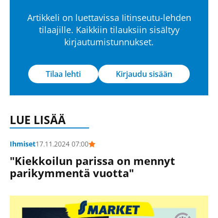
Artikkeli on luettavissa Iitinseutu-lehden
tilaajille. Kaikkiin tilauksiin sisältyy
kirjautumistunnukset.
Tilaa lehti
Kirjaudu sisään
LUE LISÄÄ
Ihmiset
17.11.2024 07:00
"Kiekkoilun parissa on mennyt
parikymmentä vuotta"