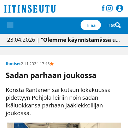
Tilaa
Hae
01.02.2026
05.02.2026
23.04.2026
| Painon vaihtumisen pitäisi näkyä hieman parempana painojäljen laatuna lehdessä
| Uudistettu kunnantalo on valoisa
| “Olemme käynnistämässä uudelleen keskustavisiotyön”
09.05.2026
| "Maalla on totuttu elämään omavaraisemmin kuin kaupungissa"
Ihmiset
2.11.2024 17:46
Sadan parhaan joukossa
Konsta Rantanen sai kutsun lokakuussa
pidettyyn Pohjola-leiriin noin sadan
ikäluokkansa parhaan jääkiekkoilijan
joukossa.