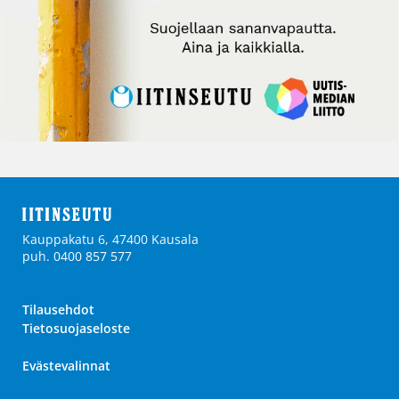
Kauppakatu 6, 47400 Kausala
puh. 0400 857 577
Tilausehdot
Tietosuojaseloste
Evästevalinnat