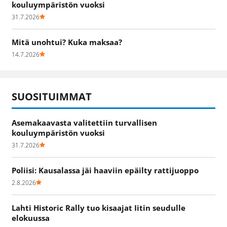
kouluympäristön vuoksi
31.7.2026
Mitä unohtui? Kuka maksaa?
14.7.2026
SUOSITUIMMAT
Asemakaavasta valitettiin turvallisen
kouluympäristön vuoksi
31.7.2026
Poliisi: Kausalassa jäi haaviin epäilty rattijuoppo
2.8.2026
Lahti Historic Rally tuo kisaajat Iitin seudulle
elokuussa