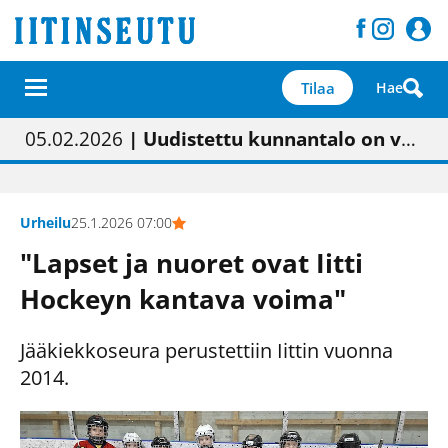
Tilaa
Hae
01.02.2026
05.02.2026
23.04.2026
| Painon vaihtumisen pitäisi näkyä hieman parempana painojäljen laatuna lehdessä
| Uudistettu kunnantalo on valoisa
| “Olemme käynnistämässä uudelleen keskustavisiotyön”
09.05.2026
| "Maalla on totuttu elämään omavaraisemmin kuin kaupungissa"
Urheilu
25.1.2026 07:00
"Lapset ja nuoret ovat Iitti
Hockeyn kantava voima"
Jääkiekkoseura perustettiin Iittin vuonna
2014.