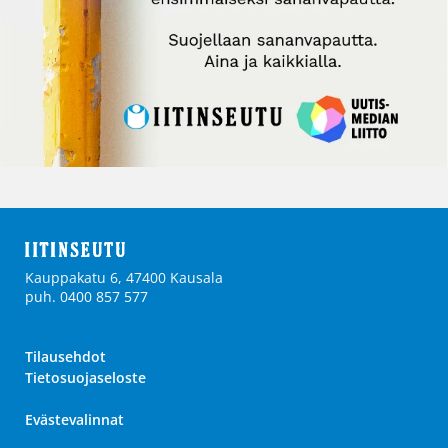
Kauppakatu 6, 47400 Kausala
puh. 0400 857 577
Tilausehdot
Tietosuojaseloste
Evästevalinnat