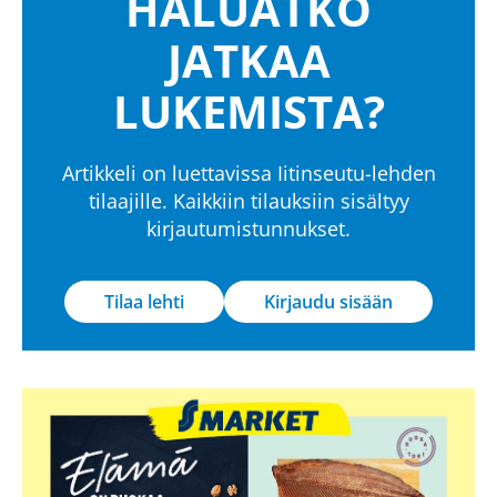
HALUATKO
JATKAA
LUKEMISTA?
Artikkeli on luettavissa Iitinseutu-lehden
tilaajille. Kaikkiin tilauksiin sisältyy
kirjautumistunnukset.
Tilaa lehti
Kirjaudu sisään