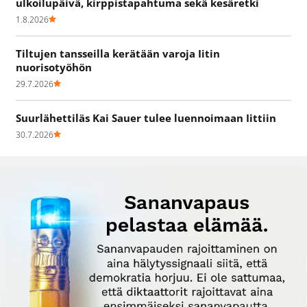
ulkoilupäivä, kirppistapahtuma sekä kesäretki
1.8.2026
Tiltujen tansseilla kerätään varoja Iitin
nuorisotyöhön
29.7.2026
Suurlähettiläs Kai Sauer tulee luennoimaan Iittiin
30.7.2026