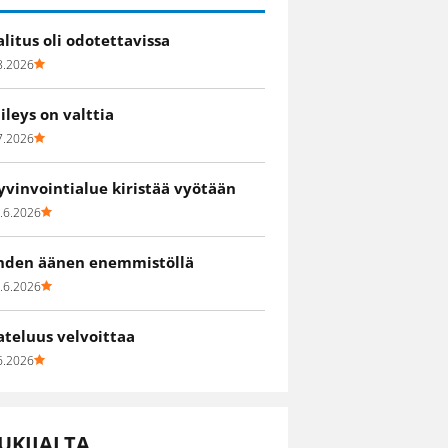
alitus oli odotettavissa
8.2026
iileys on valttia
7.2026
yvinvointialue kiristää vyötään
.6.2026
hden äänen enemmistöllä
.6.2026
ateluus velvoittaa
6.2026
UKIJALTA