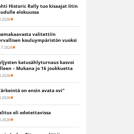
ahti Historic Rally tuo kisaajat Iitin
eudulle elokuussa
8.2026
semakaavasta valitettiin
urvallisen kouluympäristön vuoksi
.7.2026
yljysten katusählyturnaus kasvoi
älleen – Mukana jo 16 joukkuetta
8.2026
Tärkeintä on ensin avata ovi"
8.2026
alitus oli odotettavissa
8.2026