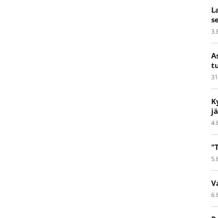
L
s
3.
A
t
31
K
j
4.
"
5.
V
6.