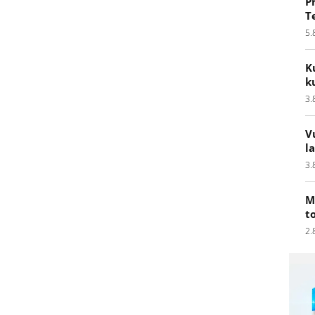
P
T
5.
K
k
3.
V
l
3.
M
t
2.