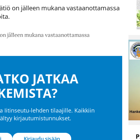
säätiö on jälleen mukana vastaanottamassa
ita.
ö on jälleen mukana vastaanottamassa
TKO JATKAA
KEMISTA?
a Iitinseutu-lehden tilaajille. Kaikkiin
isältyy kirjautumistunnukset.
P
i
Kirjaudu sisään