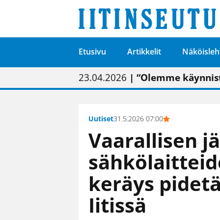
Etusivu
Artikkelit
Näköisleh
01.02.2026
05.02.2026
23.04.2026
| Painon vaihtumise
| Uudistettu kunnan
| “Olemme käynnist
09.05.2026
| "Maalla on totut
Uutiset
31.5.2026 07:00
Vaarallisen j
sähkölaittei
keräys pidetä
Iitissä