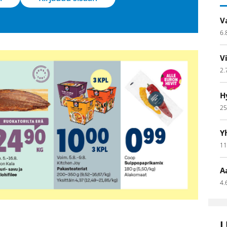
V
6.
V
2.
H
25
Y
11
A
4.
L