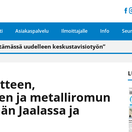
ti
Asiakaspalvelu
Ilmoittajalle
Info
Seur
n pitäisi näkyä hieman parempana painojäljen 
talo on valoisa
ämässä uudelleen keskustavisiotyön”
tu elämään omavaraisemmin kuin kaupungissa"
L
ätteen,
den ja metalliromun
än Jaalassa ja