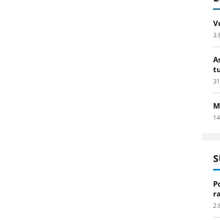
V
3.
A
t
31
M
14
S
P
r
2.