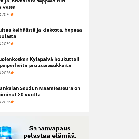
ro ja Jockas Rita seppelöitiin
eivossa
8.2026
ultaa keihäästä ja kiekosta, hopeaa
uulasta
8.2026
uolenkosken Kyläpäivä houkutteli
apsiperheitä ja uusia asukkaita
8.2026
ankalan Seudun Maamiesseura on
oiminut 80 vuotta
8.2026