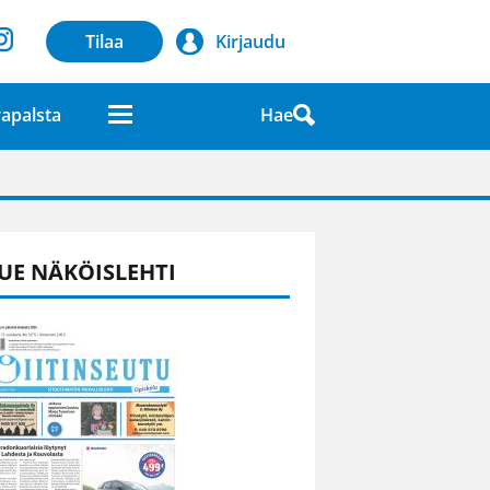
Tilaa
Kirjaudu
Hae
apalsta
laatuna lehdessä
UE NÄKÖISLEHTI