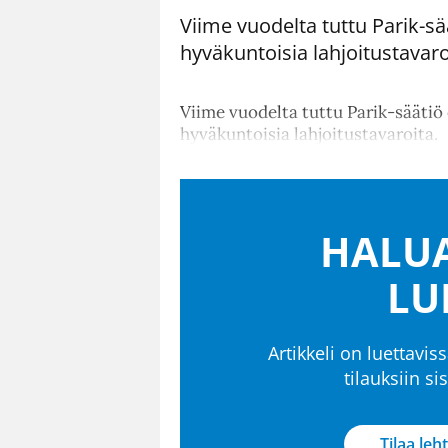
Viime vuodelta tuttu Parik-
hyväkuntoisia lahjoitustavaro
Viime vuodelta tuttu Parik-sääti
hyväkuntoisia lahjoitustavaroita.
HALUA
LU
Artikkeli on luettaviss
tilauksiin s
Tilaa leht