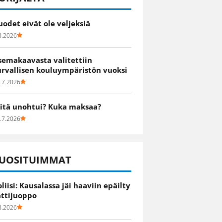
uodet eivät ole veljeksiä
8.2026
semakaavasta valitettiin
urvallisen kouluympäristön vuoksi
.7.2026
itä unohtui? Kuka maksaa?
.7.2026
UOSITUIMMAT
oliisi: Kausalassa jäi haaviin epäilty
attijuoppo
8.2026