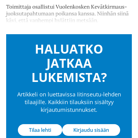
Toimittaja osallistui Vuolenkosken Kevätkirmaus-
juoksutapahtumaan poikansa kanssa. Niinhän siinä
kävi, että vanhempi hylättiin metsään.
HALUATKO
JATKAA
LUKEMISTA?
Artikkeli on luettavissa Iitinseutu-lehden
tilaajille. Kaikkiin tilauksiin sisältyy
kirjautumistunnukset.
Tilaa lehti
Kirjaudu sisään