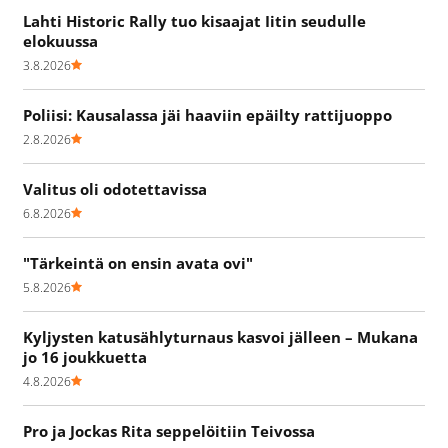
Lahti Historic Rally tuo kisaajat Iitin seudulle
elokuussa
3.8.2026
Poliisi: Kausalassa jäi haaviin epäilty rattijuoppo
2.8.2026
Valitus oli odotettavissa
6.8.2026
"Tärkeintä on ensin avata ovi"
5.8.2026
Kyljysten katusählyturnaus kasvoi jälleen – Mukana
jo 16 joukkuetta
4.8.2026
Pro ja Jockas Rita seppelöitiin Teivossa