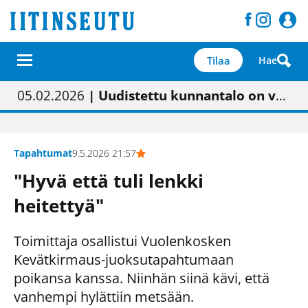
Tilaa
Hae
01.02.2026
05.02.2026
23.04.2026
| Painon vaihtumisen pitäisi näkyä hieman parempana painojäljen laatuna lehdessä
| Uudistettu kunnantalo on valoisa
| “Olemme käynnistämässä uudelleen keskustavisiotyön”
09.05.2026
| "Maalla on totuttu elämään omavaraisemmin kuin kaupungissa"
Tapahtumat
9.5.2026 21:57
"Hyvä että tuli lenkki
heitettyä"
Toimittaja osallistui Vuolenkosken
Kevätkirmaus-juoksutapahtumaan
poikansa kanssa. Niinhän siinä kävi, että
vanhempi hylättiin metsään.