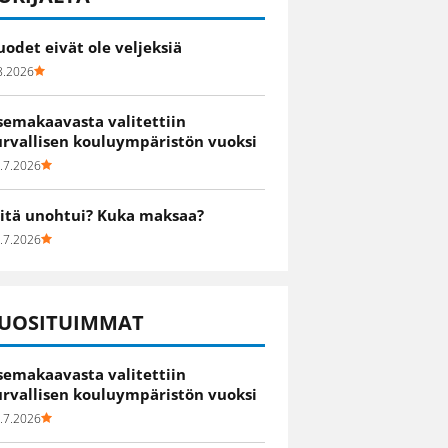
uodet eivät ole veljeksiä
8.2026
semakaavasta valitettiin
urvallisen kouluympäristön vuoksi
.7.2026
itä unohtui? Kuka maksaa?
.7.2026
UOSITUIMMAT
semakaavasta valitettiin
urvallisen kouluympäristön vuoksi
.7.2026