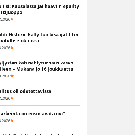
oliisi: Kausalassa jäi haaviin epäilty
attijuoppo
8.2026
ahti Historic Rally tuo kisaajat Iitin
eudulle elokuussa
8.2026
yljysten katusählyturnaus kasvoi
älleen – Mukana jo 16 joukkuetta
8.2026
alitus oli odotettavissa
8.2026
Tärkeintä on ensin avata ovi"
8.2026