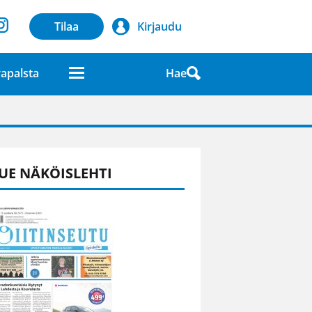
Tilaa
Kirjaudu
Hae
apalsta
laatuna lehdessä
UE NÄKÖISLEHTI