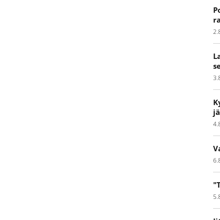
P
r
2.
L
s
3.
K
j
4.
V
6.
"
5.