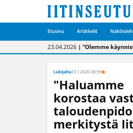
Etusivu
Artikkelit
Näköisleh
01.02.2026
05.02.2026
23.04.2026
| Painon vaihtumise
| Uudistettu kunnan
| “Olemme käynnist
09.05.2026
| "Maalla on totut
Lukijalta
23.1.2026 08:59
"Haluamme
korostaa vast
taloudenpid
merkitystä Ii