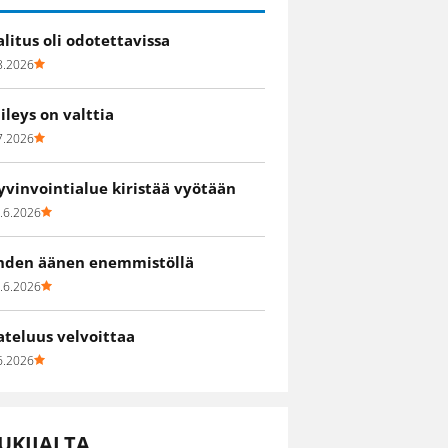
alitus oli odotettavissa
8.2026
iileys on valttia
7.2026
yvinvointialue kiristää vyötään
.6.2026
hden äänen enemmistöllä
.6.2026
ateluus velvoittaa
6.2026
UKIJALTA