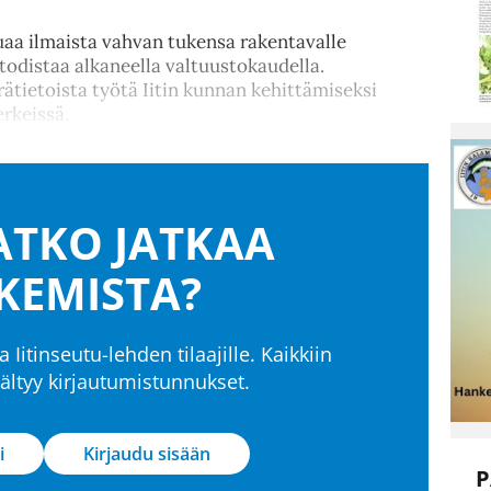
uaa ilmaista vahvan tukensa rakentavalle
todistaa alkaneella valtuustokaudella.
ietoista työtä Iitin kunnan kehittämiseksi
rkeissä.
TKO JATKAA
KEMISTA?
a Iitinseutu-lehden tilaajille. Kaikkiin
isältyy kirjautumistunnukset.
i
Kirjaudu sisään
P