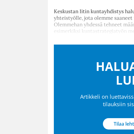
Keskustan Iitin kuntayhdistys hal
yhteistyölle, jota olemme saaneet 
Olemmehan yhdessä tehneet määrät
esimerkiksi kuntastrategiatyön me
HALUA
LU
Artikkeli on luettaviss
tilauksiin s
Tilaa leht