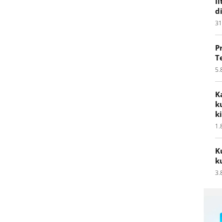
I
d
31
P
T
5.
K
k
k
1.
K
k
3.