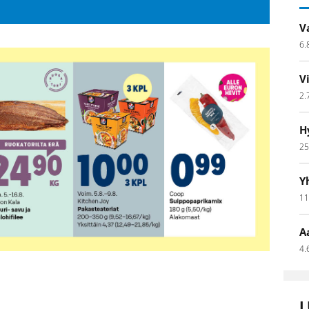
V
6.
V
2.
H
25
Y
11
A
4.
L