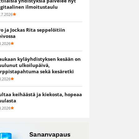
ittiläisiä yhdistyksiä palvelee nyt
igitaalinen ilmoitustaulu
.7.2026
ro ja Jockas Rita seppelöitiin
eivossa
8.2026
aukaan kyläyhdistyksen kesään on
uulunut ulkoilupäivä,
irppistapahtuma sekä kesäretki
8.2026
ultaa keihäästä ja kiekosta, hopeaa
uulasta
8.2026