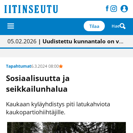
Tilaa
Hae
01.02.2026
05.02.2026
23.04.2026
| Painon vaihtumisen pitäisi näkyä hieman parempana painojäljen laatuna lehdessä
| Uudistettu kunnantalo on valoisa
| “Olemme käynnistämässä uudelleen keskustavisiotyön”
09.05.2026
| "Maalla on totuttu elämään omavaraisemmin kuin kaupungissa"
Tapahtumat
6.3.2024 08:00
Sosiaalisuutta ja
seikkailunhalua
Kaukaan kyläyhdistys piti latukahviota
kaukopartiohiihtäjille.