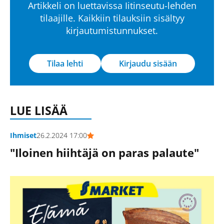
Artikkeli on luettavissa Iitinseutu-lehden
tilaajille. Kaikkiin tilauksiin sisältyy
kirjautumistunnukset.
Tilaa lehti
Kirjaudu sisään
LUE LISÄÄ
Ihmiset
26.2.2024 17:00
"Iloinen hiihtäjä on paras palaute"