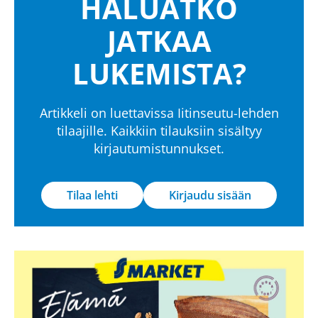
HALUATKO
JATKAA
LUKEMISTA?
Artikkeli on luettavissa Iitinseutu-lehden
tilaajille. Kaikkiin tilauksiin sisältyy
kirjautumistunnukset.
Tilaa lehti
Kirjaudu sisään