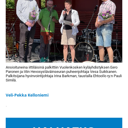
Ansioituneina iittiläisinä palkittiin Vuolenkosken kyläyhdistyksen Eero
Paronen ja Iitin Hevosystäväinseuran puheenjohtaja Vesa Suikkanen.
Palkitsijana hyvinvointijohtaja Irina Barkman, taustalla EhtooIlo ry:n Pauli
Similä.
Veli-Pekka Kelloniemi
.