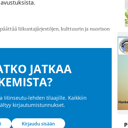
 avustuksista.
päättää liikuntajärjestöjen, kulttuurin ja nuorison
TKO JATKAA
KEMISTA?
a Iitinseutu-lehden tilaajille. Kaikkiin
isältyy kirjautumistunnukset.
i
Kirjaudu sisään
P