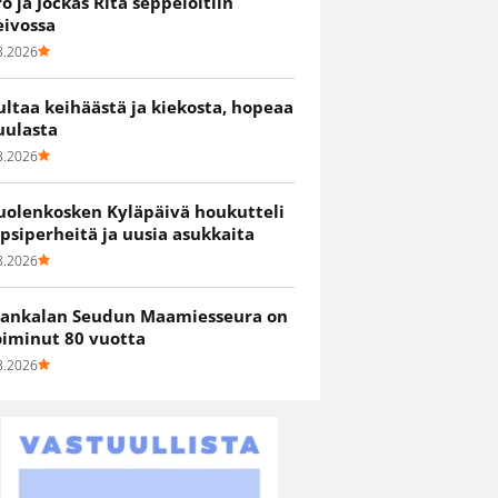
ro ja Jockas Rita seppelöitiin
eivossa
8.2026
ultaa keihäästä ja kiekosta, hopeaa
uulasta
8.2026
uolenkosken Kyläpäivä houkutteli
apsiperheitä ja uusia asukkaita
8.2026
ankalan Seudun Maamiesseura on
oiminut 80 vuotta
8.2026