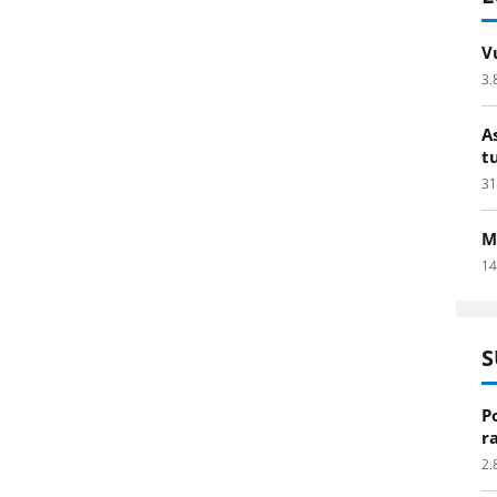
V
3.
A
t
31
M
14
S
P
r
2.