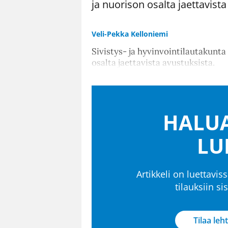
ja nuorison osalta jaettavista
Veli-Pekka Kelloniemi
Sivistys- ja hyvinvointilautakunta 
osalta jaettavista avustuksista.
HALUA
LU
Artikkeli on luettaviss
tilauksiin s
Tilaa leht