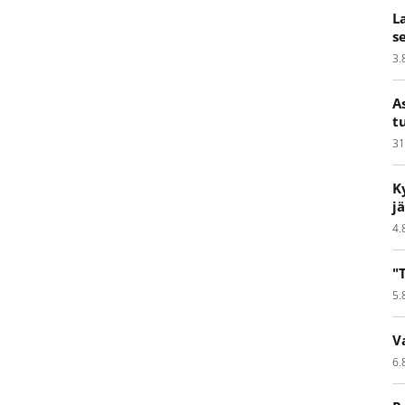
L
s
3.
A
t
31
K
j
4.
"
5.
V
6.