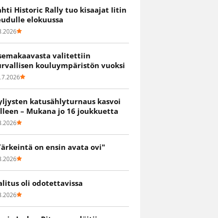
ahti Historic Rally tuo kisaajat Iitin
eudulle elokuussa
8.2026
semakaavasta valitettiin
urvallisen kouluympäristön vuoksi
.7.2026
yljysten katusählyturnaus kasvoi
älleen – Mukana jo 16 joukkuetta
8.2026
Tärkeintä on ensin avata ovi"
8.2026
alitus oli odotettavissa
8.2026