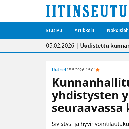
Etusivu
Artikkelit
Näköisleh
01.02.2026
05.02.2026
23.04.2026
| Painon vaihtumise
| Uudistettu kunnan
| “Olemme käynnist
09.05.2026
| "Maalla on totut
Uutiset
13.5.2026 16:04
Kunnanhallit
yhdistysten y
seuraavassa
Sivistys- ja hyvinvointilautak