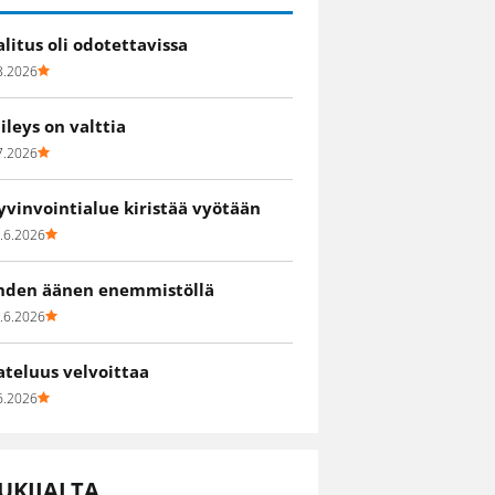
alitus oli odotettavissa
8.2026
iileys on valttia
7.2026
yvinvointialue kiristää vyötään
.6.2026
hden äänen enemmistöllä
.6.2026
ateluus velvoittaa
6.2026
UKIJALTA