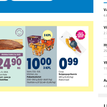
V
6.
V
2.
H
25
Y
11
A
4.
L