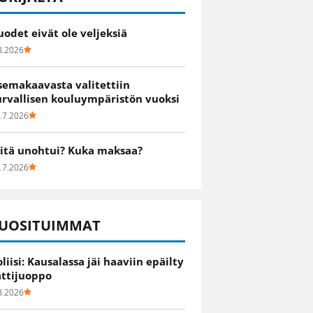
uodet eivät ole veljeksiä
8.2026
semakaavasta valitettiin
urvallisen kouluympäristön vuoksi
.7.2026
itä unohtui? Kuka maksaa?
.7.2026
UOSITUIMMAT
oliisi: Kausalassa jäi haaviin epäilty
attijuoppo
8.2026