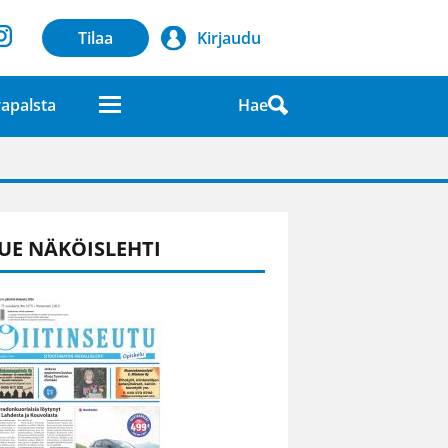
Tilaa
Kirjaudu
Hae
apalsta
laatuna lehdessä
UE NÄKÖISLEHTI