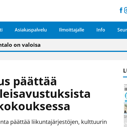
ti
Asiakaspalvelu
Ilmoittajalle
Info
Seur
n pitäisi näkyä hieman parempana painojäljen 
talo on valoisa
ämässä uudelleen keskustavisiotyön”
tu elämään omavaraisemmin kuin kaupungissa"
L
us päättää
leisavustuksista
 kokouksessa
unta päättää liikuntajärjestöjen, kulttuurin