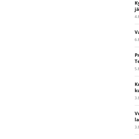
K
j
4.
V
6.
P
T
5.
K
k
3.
V
l
3.