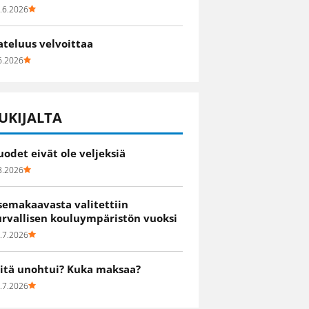
.6.2026
ateluus velvoittaa
6.2026
UKIJALTA
uodet eivät ole veljeksiä
8.2026
semakaavasta valitettiin
urvallisen kouluympäristön vuoksi
.7.2026
itä unohtui? Kuka maksaa?
.7.2026