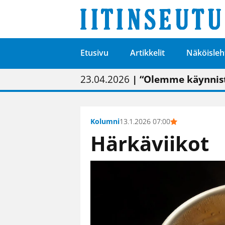
Etusivu
Artikkelit
Näköisleh
01.02.2026
05.02.2026
23.04.2026
| Painon vaihtumise
| Uudistettu kunnan
| “Olemme käynnist
09.05.2026
| "Maalla on totut
Kolumni
13.1.2026 07:00
Härkäviikot