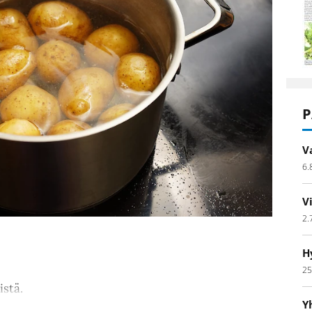
P
V
6.
V
2.
H
25
istä.
Y