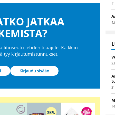
11
A
TKO JATKAA
4.
KEMISTA?
L
a Iitinseutu-lehden tilaajille. Kaikkiin
isältyy kirjautumistunnukset.
V
3.
i
Kirjaudu sisään
A
t
31
M
14