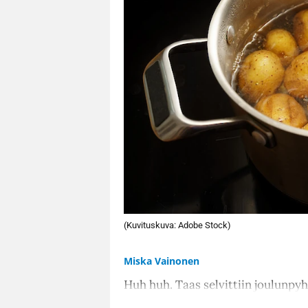
(Kuvituskuva: Adobe Stock)
Miska Vainonen
Huh huh. Taas selvittiin joulunpyh