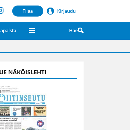
Tilaa
Kirjaudu
Hae
apalsta
laatuna lehdessä
UE NÄKÖISLEHTI