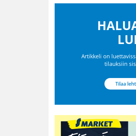
HALUA
LU
Artikkeli on luettaviss
tilauksiin s
Tilaa leht