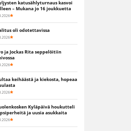
yljysten katusählyturnaus kasvoi
älleen – Mukana jo 16 joukkuetta
8.2026
alitus oli odotettavissa
8.2026
ro ja Jockas Rita seppelöitiin
eivossa
8.2026
ultaa keihäästä ja kiekosta, hopeaa
uulasta
8.2026
uolenkosken Kyläpäivä houkutteli
apsiperheitä ja uusia asukkaita
8.2026