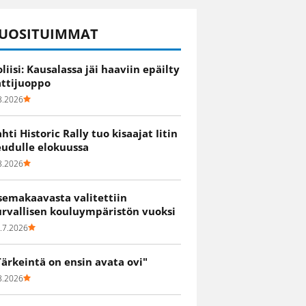
UOSITUIMMAT
oliisi: Kausalassa jäi haaviin epäilty
attijuoppo
8.2026
ahti Historic Rally tuo kisaajat Iitin
eudulle elokuussa
8.2026
semakaavasta valitettiin
urvallisen kouluympäristön vuoksi
.7.2026
Tärkeintä on ensin avata ovi"
8.2026