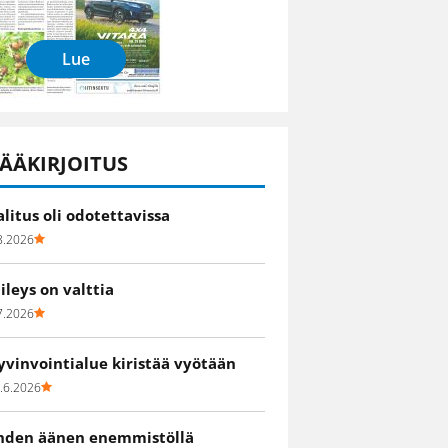
Lue
ÄÄKIRJOITUS
alitus oli odotettavissa
8.2026
iileys on valttia
7.2026
yvinvointialue kiristää vyötään
.6.2026
hden äänen enemmistöllä