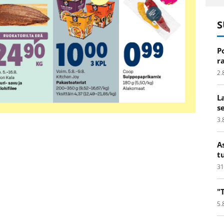
S
P
r
2.
L
s
3.
A
t
31
"
5.