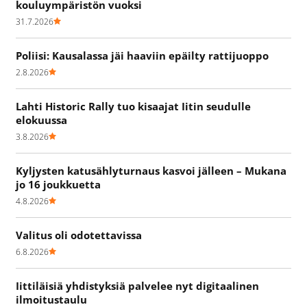
kouluympäristön vuoksi
31.7.2026
Poliisi: Kausalassa jäi haaviin epäilty rattijuoppo
2.8.2026
Lahti Historic Rally tuo kisaajat Iitin seudulle
elokuussa
3.8.2026
Kyljysten katusählyturnaus kasvoi jälleen – Mukana
jo 16 joukkuetta
4.8.2026
Valitus oli odotettavissa
6.8.2026
Iittiläisiä yhdistyksiä palvelee nyt digitaalinen
ilmoitustaulu