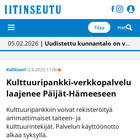
Tilaa
Hae
01.02.2026
05.02.2026
| Painon vaihtumisen pitäisi näkyä hieman parempana painojäljen laatuna lehdessä
| Uudistettu kunnantalo on valoisa
23.04.2026
| “Olemme käynnistämässä uudelleen keskustavisiotyön”
09.05.2026
| "Maalla on totuttu elämään omavaraisemmin kuin kaupungissa"
Kulttuuri
12.6.2025 11:06
Kulttuuripankki-verkkopalvelu
laajenee Päijät-Hämeeseen
Kulttuuripankkiin voivat rekisteröityä
ammattimaiset taiteen- ja
kulttuurintekijät. Palvelun käyttöönotto
alkaa syksyllä.