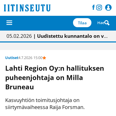
Tilaa
Hae
01.02.2026
05.02.2026
23.04.2026
| Painon vaihtumisen pitäisi näkyä hieman parempana painojäljen laatuna lehdessä
| Uudistettu kunnantalo on valoisa
| “Olemme käynnistämässä uudelleen keskustavisiotyön”
09.05.2026
| "Maalla on totuttu elämään omavaraisemmin kuin kaupungissa"
Uutiset
4.7.2026 15:00
Lahti Region Oy:n hallituksen
puheenjohtaja on Milla
Bruneau
Kasvuyhtiön toimitusjohtaja on
siirtymävaiheessa Raija Forsman.