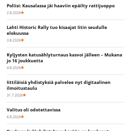
Poliisi: Kausalassa jäi haaviin epäilty rattijuoppo
2.8.2026
Lahti Historic Rally tuo kisaajat Iitin seudulle
elokuussa
3.8.2026
Kyljysten katusählyturnaus kasvoi jälleen – Mukana
jo 16 joukkuetta
4.8.2026
Iittiläisiä yhdistyksiä palvelee nyt digitaalinen
ilmoitustaulu
31.7.2026
Valitus oli odotettavissa
6.8.2026