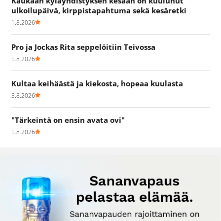
Kaukaan kyläyhdistyksen kesään on kuulunut
ulkoilupäivä, kirppistapahtuma sekä kesäretki
1.8.2026
Pro ja Jockas Rita seppelöitiin Teivossa
5.8.2026
Kultaa keihäästä ja kiekosta, hopeaa kuulasta
3.8.2026
"Tärkeintä on ensin avata ovi"
5.8.2026