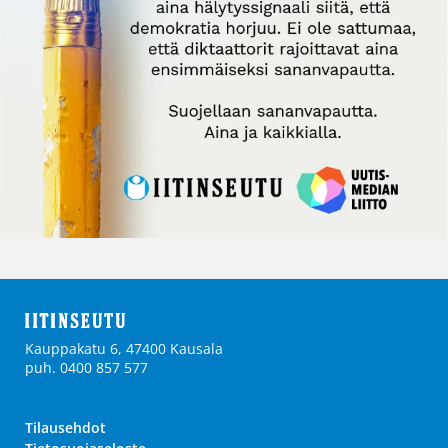
Kauppakatu 6, 47400 Kausala
puh. 0400 857 577
Tilausehdot